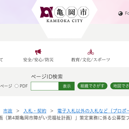
F
て
安全/安心/防災
教育/文化/スポーツ
ページID検索
組織でさがす
地図で
ページ
PDF
>
市政
>
入札・契約
>
電子入札以外の入札など（プロポ
画（第4期亀岡市障がい児福祉計画）」策定業務に係る公募型プ