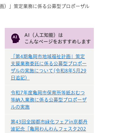
計画）」策定業務に係る公募型プロポーザル
AI（人工知能）は
こんなページをおすすめします
「第4期亀岡市地域福祉計画」策定
支援業務委託に係る公募型プロポー
ザルの実施について(令和8年5月29
日追記）
令和7年度亀岡市保育所等紙おむつ
等納入業務に係る公募型プロポーザ
ルの実施
第43回全国都市緑化フェアin京都丹
波記念「亀岡わんわんフェスタ202