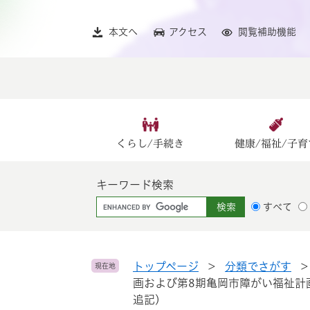
ペ
メ
ー
ニ
本文へ
アクセス
閲覧補助機能
ジ
ュ
の
ー
先
を
頭
飛
で
ば
す
し
。
て
くらし/手続き
健康/福祉/子育
本
文
キーワード検索
へ
G
すべて
o
o
g
l
トップページ
>
分類でさがす
現在地
e
画および第8期亀岡市障がい福祉計
カ
追記)