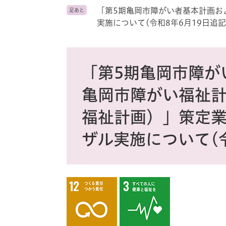
ス
「第5期亀岡市障がい者基本計画お
足あと
タ
ム
実施について(令和8年6月19日追記
検
索
本
文
「第5期亀岡市障が
亀岡市障がい福祉計
福祉計画）」策定
ザル実施について(令