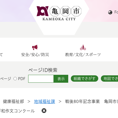
F
て
安全/安心/防災
教育/文化/スポーツ
ページID検索
組織でさがす
地図で
ページ
PDF
>
健康福祉部
>
地域福祉課
>
戦後80年記念事業 亀岡
年平和作文コンクール