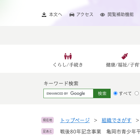
ペ
メ
ー
ニ
本文へ
アクセス
閲覧補助機能
ジ
ュ
の
ー
先
を
頭
飛
で
ば
す
し
。
て
くらし/手続き
健康/福祉/子育
本
文
キーワード検索
へ
G
すべて
o
o
g
l
トップページ
>
組織でさがす
現在地
e
戦後80年記念事業 亀岡市青少
足あと
カ