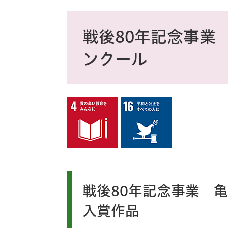
ス
タ
本
ム
文
戦後80年記念事業
検
索
ンクール
戦後80年記念事業 
入賞作品