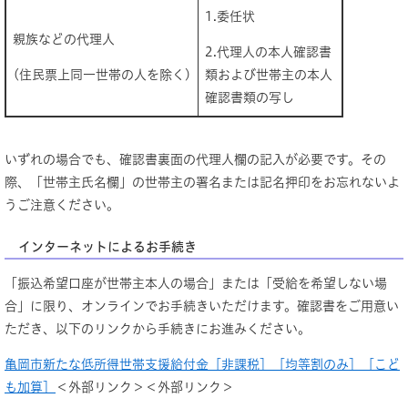
1.委任状
親族などの代理人
2.代理人の本人確認書
(住民票上同一世帯の人を除く)
類および世帯主の本人
確認書類の写し
いずれの場合でも、確認書裏面の代理人欄の記入が必要です。その
際、「世帯主氏名欄」の​世帯主の署名または記名押印をお忘れないよ
うご注意ください。
インターネットによるお手続き
「振込希望口座が世帯主本人の場合」または「受給を希望しない場
合」に限り、オンラインでお手続きいただけます。確認書をご用意い
ただき、以下のリンクから手続きにお進みください。
亀岡市新たな低所得世帯支援給付金［非課税］［均等割のみ］［こど
も加算］
＜外部リンク＞
＜外部リンク＞