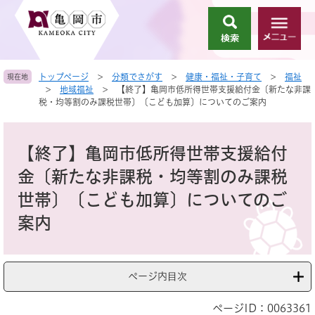
ペ
メ
ー
ニ
検
メ
ジ
ュ
索
ニ
の
ー
ュ
先
を
トップページ
>
分類でさがす
>
健康・福祉・子育て
>
福祉
現在地
ー
頭
飛
>
地域福祉
>
【終了】亀岡市低所得世帯支援給付金〔新たな非課
で
ば
税・均等割のみ課税世帯〕〔こども加算〕についてのご案内
す
し
。
て
本
本
文
【終了】亀岡市低所得世帯支援給付
文
へ
金〔新たな非課税・均等割のみ課税
世帯〕〔こども加算〕についてのご
案内
ページ内目次
ページID：0063361