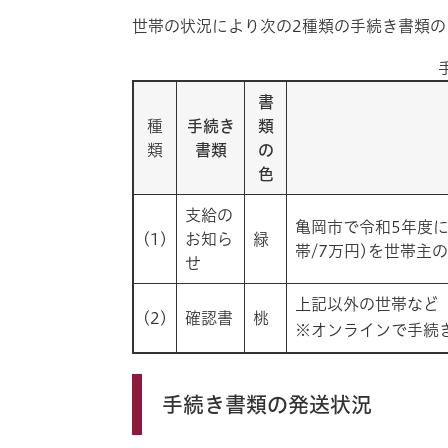
世帯の状況により次の2種類の手続き書類の
書
種
手続き
類
類
書類
の
色
支給の
亀岡市で令和5年度
(1)
お知ら
緑
帯/7万円)を世帯
せ
上記以外の世帯など
(2)
確認書
桃
※オンラインで手続
手続き書類の発送状況