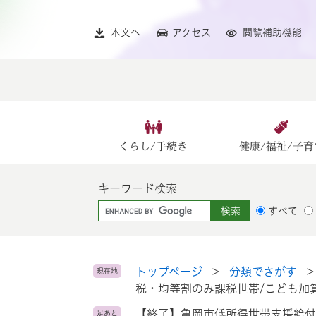
ペ
メ
ー
ニ
本文へ
アクセス
閲覧補助機能
ジ
ュ
の
ー
先
を
頭
飛
で
ば
す
し
。
て
くらし/手続き
健康/福祉/子育
本
文
キーワード検索
へ
G
すべて
o
o
g
l
トップページ
>
分類でさがす
現在地
e
税・均等割のみ課税世帯/こども加
カ
【終了】亀岡市低所得世帯支援給付
足あと