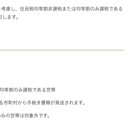
を考慮し、住民税均等割非課税または均等割のみ課税である
付します。
は均等割のみ課税である世帯
ある市町村から手続き書類が発送されます。
のみの世帯は対象外です。