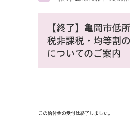
ス
タ
ム
本
検
文
【終了】亀岡市低
索
税非課税・均等割の
についてのご案内
この給付金の受付は終了しました。