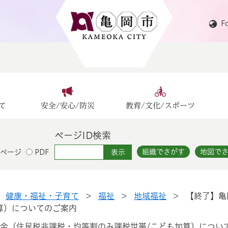
F
て
安全/安心/防災
教育/文化/スポーツ
ページID検索
組織でさがす
地図で
ページ
PDF
>
健康・福祉・子育て
>
福祉
>
地域福祉
>
【終了】亀
算）についてのご案内
金（住民税非課税・均等割のみ課税世帯/こども加算）につい