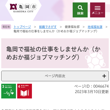
ペ
メ
ー
ニ
検
メ
ジ
ュ
索
ニ
の
ー
ュ
先
を
トップページ
>
組織でさがす
>
健康福祉部
>
地域福祉課
>
現在地
ー
頭
飛
亀岡で福祉の仕事をしませんか（かめおか福ジョブマッチング）
で
ば
す
し
本
。
て
文
亀岡で福祉の仕事をしませんか（か
本
文
めおか福ジョブマッチング）
へ
ページ内目次
ページID：0046674
2023年3月10日更新