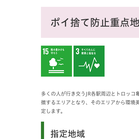
ス
タ
本
ム
文
ポイ捨て防止重点
検
索
多くの人が行き交うJR各駅周辺とトロッコ
徴するエリアとなり、そのエリアから環境
定します。
指定地域