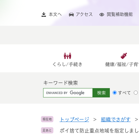
ペ
メ
ー
ニ
本文へ
アクセス
閲覧補助機能
ジ
ュ
の
ー
先
を
頭
飛
で
ば
す
し
。
て
くらし/手続き
健康/福祉/子育
本
文
キーワード検索
へ
G
すべて
o
o
g
l
トップページ
>
組織でさがす
現在地
e
ポイ捨て防止重点地域を指定しまし
足あと
カ