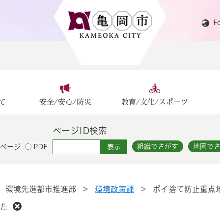
F
て
安全/安心/防災
教育/文化/スポーツ
ページID検索
組織でさがす
地図で
ページ
PDF
>
環境先進都市推進部
>
環境政策課
>
ポイ捨て防止重点
た