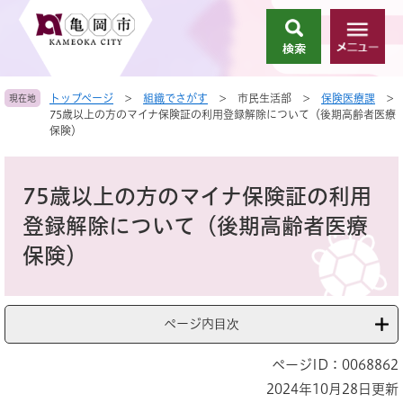
ペ
メ
ー
ニ
検
メ
ジ
ュ
索
ニ
の
ー
ュ
先
を
トップページ
>
組織でさがす
>
市民生活部
>
保険医療課
>
現在地
ー
頭
飛
75歳以上の方のマイナ保険証の利用登録解除について（後期高齢者医療
で
ば
保険）
す
し
。
て
本
本
文
75歳以上の方のマイナ保険証の利用
文
へ
登録解除について（後期高齢者医療
保険）
ページ内目次
ページID：0068862
2024年10月28日更新