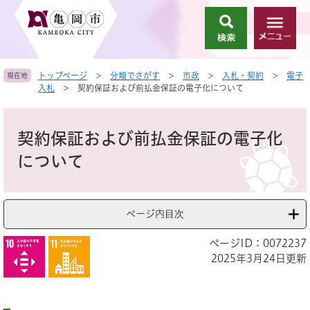
ペ
メ
ー
ニ
検
メ
ジ
ュ
索
ニ
の
ー
ュ
先
を
トップページ
>
分類でさがす
>
市政
>
入札・契約
>
電子
現在地
ー
頭
飛
入札
>
契約保証および前払金保証の電子化について
で
ば
す
し
本
。
て
文
契約保証および前払金保証の電子化
本
文
について
へ
ページ内目次
ページID：0072237
2025年3月24日更新