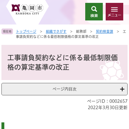
ペ
メ
ー
ニ
検
メ
ジ
ュ
索
ニ
の
ー
ュ
先
を
トップページ
>
組織でさがす
>
総務部
>
契約検査課
>
工
現在地
ー
頭
飛
事請負契約などに係る最低制限価格の算定基準の改正
で
ば
す
し
本
。
て
文
工事請負契約などに係る最低制限価
本
文
格の算定基準の改正
へ
ページ内目次
ページID：0002657
2022年3月30日更新