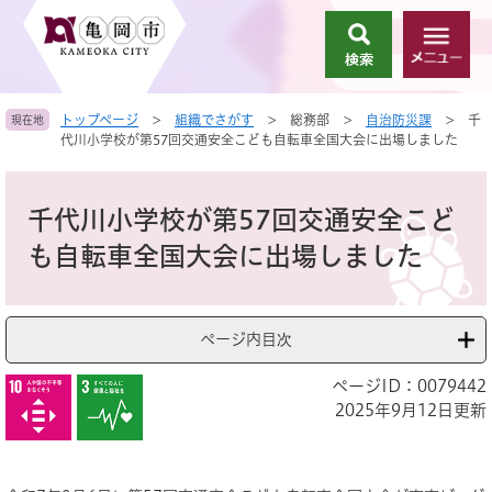
ペ
メ
ー
ニ
検
メ
ジ
ュ
索
ニ
の
ー
ュ
先
を
トップページ
>
組織でさがす
>
総務部
>
自治防災課
>
千
現在地
ー
頭
飛
代川小学校が第57回交通安全こども自転車全国大会に出場しました
で
ば
す
し
本
。
て
文
千代川小学校が第57回交通安全こど
本
文
も自転車全国大会に出場しました
へ
ページ内目次
ページID：0079442
2025年9月12日更新