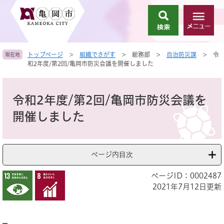
ペ
メ
ー
ニ
検
メ
ジ
ュ
索
ニ
の
ー
ュ
先
を
トップページ
>
組織でさがす
>
総務部
>
自治防災課
>
令
現在地
ー
頭
飛
和2年度/第2回/亀岡市防災会議を開催しました
で
ば
す
し
本
。
て
文
令和2年度/第2回/亀岡市防災会議を
本
文
開催しました
へ
ページ内目次
ページID：0002487
2021年7月12日更新