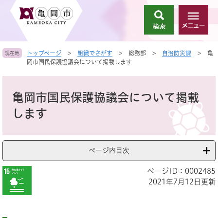
ペ
メ
ー
ニ
検
メ
ジ
ュ
索
ニ
の
ー
ュ
先
を
トップページ
>
組織でさがす
>
総務部
>
自治防災課
>
亀
現在地
ー
頭
飛
岡市国民保護協議会について掲載します
で
ば
す
し
本
。
て
文
亀岡市国民保護協議会について掲載
本
文
します
へ
ページ内目次
ページID：0002485
2021年7月12日更新