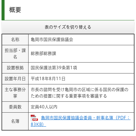
概要
表のサイズを切り替える
名称
亀岡市国民保護協議会
担当部・課
総務部総務課
名
設置根拠
国民保護法第39条第1項
設置年月日
平成18年8月11日
主な事務分
市長の諮問を受け亀岡市の区域に係る国民の保護の
掌
ための措置に関する重要事項を審議する
委員数
定員40人以内
亀岡市国民保護協議会委員・幹事名簿（PDF：
名簿
83KB）