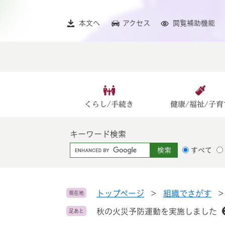
ペ
メ
ー
ニ
本文へ
アクセス
閲覧補助機能
ジ
ュ
の
ー
先
を
頭
飛
で
ば
す
し
。
て
くらし/手続き
健康/福祉/子育
本
文
キーワード検索
へ
G
すべて
o
o
g
l
トップページ
>
組織でさがす
現在地
e
秋の火災予防運動を実施しました
足あと
カ