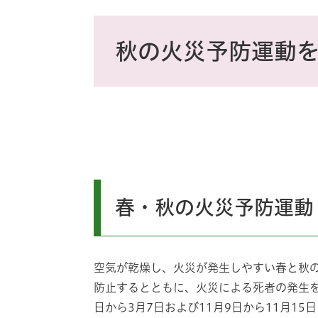
ス
タ
本
ム
文
秋の火災予防運動
検
索
春・秋の火災予防運動
空気が乾燥し、火災が発生しやすい春と秋
防止するとともに、火災による死者の発生を
日から3月7日および11月9日から11月1