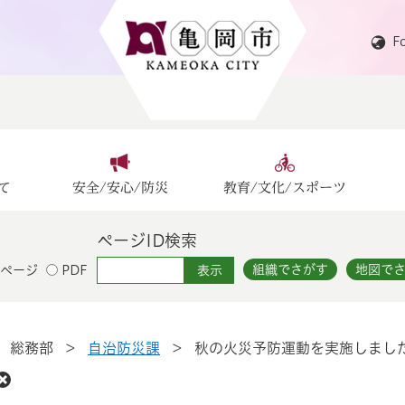
F
て
安全/安心/防災
教育/文化/スポーツ
ページID検索
組織でさがす
地図で
ページ
PDF
>
総務部
>
自治防災課
>
秋の火災予防運動を実施しまし