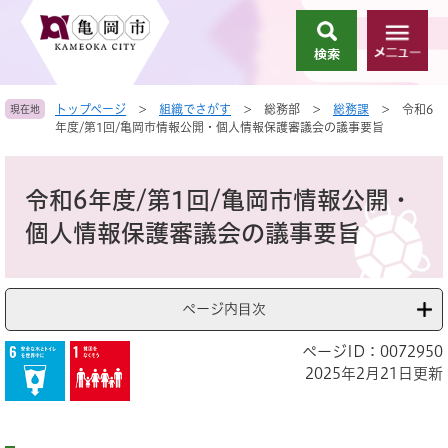
ペ
メ
ー
ニ
検
メ
ジ
ュ
索
ニ
の
ー
ュ
先
を
トップページ
>
組織でさがす
>
総務部
>
総務課
>
令和6
現在地
ー
頭
飛
年度/第1回/亀岡市情報公開・個人情報保護審議会の議事要旨
で
ば
す
し
本
。
て
文
令和6年度/第1回/亀岡市情報公開・
本
文
個人情報保護審議会の議事要旨
へ
ページ内目次
ページID：0072950
2025年2月21日更新