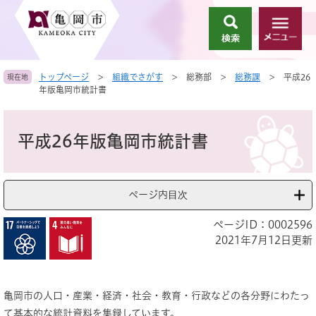
ペ
メ
ー
ニ
検
メ
ジ
ュ
索
ニ
の
ー
ュ
先
を
トップページ
>
組織でさがす
>
総務部
>
総務課
>
平成26
現在地
ー
頭
飛
年版亀岡市統計書
で
ば
す
し
本
。
て
文
平成26年版亀岡市統計書
本
文
へ
ページ内目次
ページID：0002596
2021年7月12日更新
亀岡市の人口・産業・経済・社会・教育・行政などの各分野にわたっ
て基本的な統計資料を集録しています。