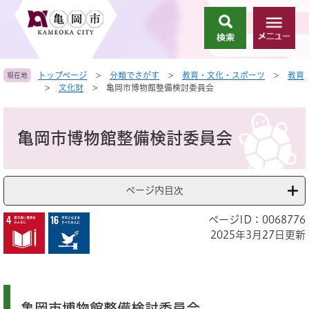
ペ
メ
ー
ニ
検
メ
ジ
ュ
索
ニ
の
ー
ュ
先
を
トップページ
>
分類でさがす
>
教育・文化・スポーツ
>
教育
現在地
ー
頭
飛
>
文化財
>
亀岡市博物館整備検討委員会
で
ば
す
し
本
。
て
文
亀岡市博物館整備検討委員会
本
文
へ
ページ内目次
ページID：0068776
2025年3月27日更新
亀岡市博物館整備検討委員会