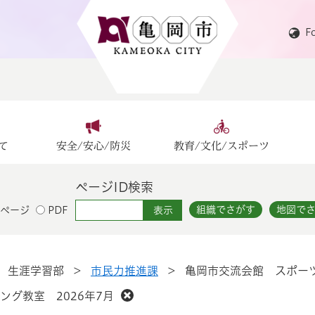
F
て
安全/安心/防災
教育/文化/スポーツ
ページID検索
組織でさがす
地図で
ページ
PDF
>
生涯学習部
>
市民力推進課
>
亀岡市交流会館 スポーツ
グ教室 2026年7月