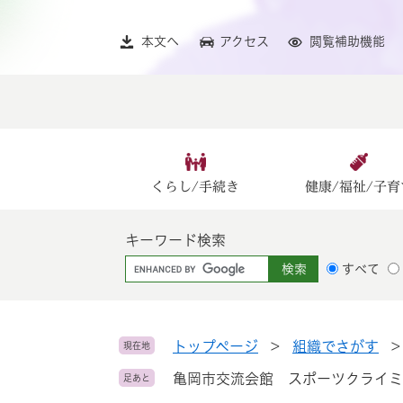
ペ
メ
ー
ニ
本文へ
アクセス
閲覧補助機能
ジ
ュ
の
ー
先
を
頭
飛
で
ば
す
し
。
て
くらし/手続き
健康/福祉/子育
本
文
キーワード検索
へ
G
すべて
o
o
g
l
トップページ
>
組織でさがす
現在地
e
亀岡市交流会館 スポーツクライミン
足あと
カ