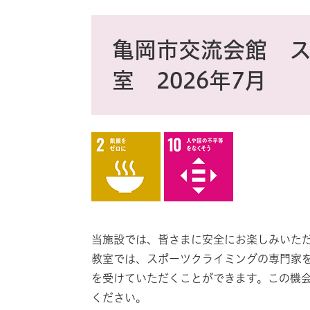
ス
タ
本
ム
文
亀岡市交流会館 
検
索
室 2026年7月
当施設では、皆さまに安全にお楽しみいた
教室では、スポーツクライミングの専門家
を受けていただくことができます。この機
ください。