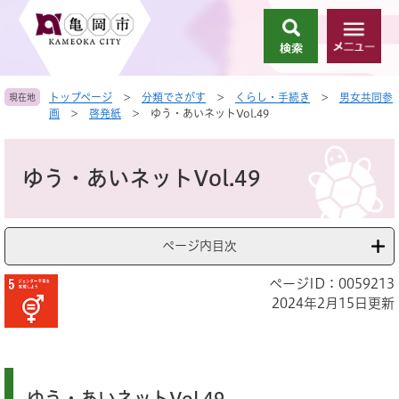
ペ
メ
ー
ニ
検
メ
ジ
ュ
索
ニ
の
ー
ュ
先
を
トップページ
>
分類でさがす
>
くらし・手続き
>
男女共同参
現在地
ー
頭
飛
画
>
啓発紙
>
ゆう・あいネットVol.49
で
ば
す
し
本
。
て
文
ゆう・あいネットVol.49
本
文
へ
ページ内目次
ページID：0059213
2024年2月15日更新
ゆう・あいネットVol.49