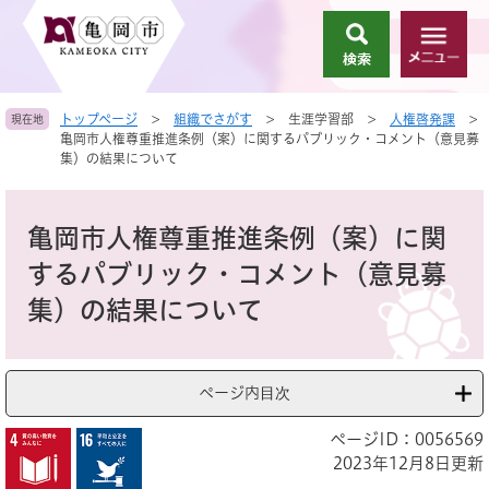
ペ
メ
ー
ニ
検
メ
ジ
ュ
索
ニ
の
ー
ュ
先
を
トップページ
>
組織でさがす
>
生涯学習部
>
人権啓発課
>
現在地
ー
頭
飛
亀岡市人権尊重推進条例（案）に関するパブリック・コメント（意見募
で
ば
集）の結果について
す
し
。
て
本
本
文
亀岡市人権尊重推進条例（案）に関
文
へ
するパブリック・コメント（意見募
集）の結果について
ページ内目次
ページID：0056569
2023年12月8日更新