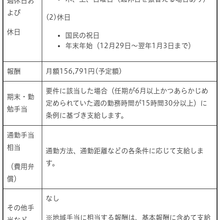
週休日お
よび
(2)休日
休日
国民の祝日
年末年始（12月29日～翌年1月3日まで）
報酬
月額156,791円(予定額)
要件に該当した場合（任期が6月以上かつあらかじめ
期末・勤
定められていた週の勤務時間が15時間30分以上）に
勉手当
条例に基づき支給します。
通勤手当
相当
通勤方法、通勤距離などの各条件に応じて支給しま
す。
（費用弁
償）
なし
その他手
※地域手当に相当する報酬は、基本報酬に含めて支給