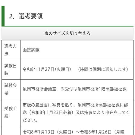
2．選考要領
表のサイズを切り替える
選考方
面接試験
法
試験日
令和8年1月27日(火曜日) （時間は個別に通知します）
時
試験会
亀岡市役所会議室 ※受付は亀岡市役所1階高齢福祉課
場
市販の履歴書に写真を貼り、亀岡市役所高齢福祉課に郵
受験手
送（令和8年1月23日必着）又は持参により申込をしてく
続
ださい。
令和8年1月13日（火曜日）～令和8年1月26日（月曜