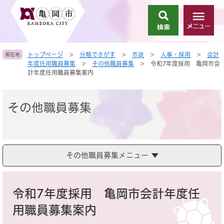
ペ
メ
ー
ニ
検
メ
ジ
ュ
索
ニ
の
ー
ュ
先
を
トップページ
>
分類でさがす
>
市政
>
人事・採用
>
会計
現在地
ー
頭
飛
年度任用職員募集
>
その他職員募集
>
令和7年度採用 亀岡市会
で
ば
計年度任用職員募集案内
す
し
。
て
本
その他職員募集
文
へ
その他職員募集メニュー
本
文
令和7年度採用 亀岡市会計年度任
用職員募集案内