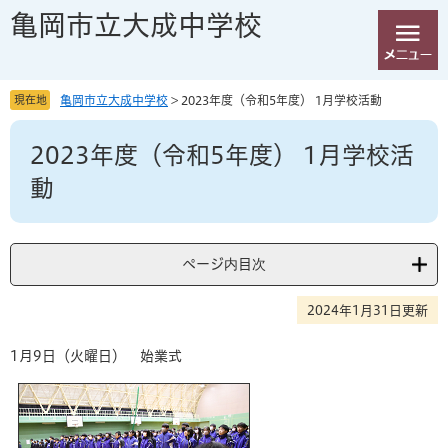
ペ
メ
亀岡市立大成中学校
ー
ニ
ジ
ュ
の
ー
先
を
現在地
亀岡市立大成中学校
>
2023年度（令和5年度） 1月学校活動
頭
飛
本
で
ば
2023年度（令和5年度） 1月学校活
文
す
し
。
て
動
本
文
へ
ページ内目次
2024年1月31日更新
1月9日（火曜日） 始業式