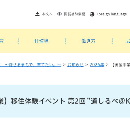
本文へ
閲覧補助機能
Foreign language
育
住環境
働き方
住 ～愛せるまちで、育てたい。～
>
お知らせ
>
2026年
>
【後援事業
】移住体験イベント 第2回 ”道しるべ＠Ka