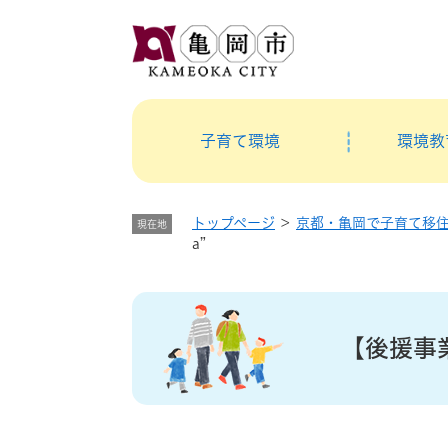
ペ
メ
ー
ニ
ジ
ュ
の
ー
先
を
頭
飛
子育て環境
環境教
で
ば
す
し
。
て
トップページ
>
京都・亀岡で子育て移
現在地
本
a”
文
へ
本
文
【後援事業