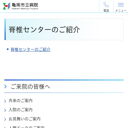
ペ
メ
ー
ニ
電話
メニュー
ジ
ュ
の
ー
本
先
を
脊椎センターのご紹介
文
頭
飛
で
ば
す
し
脊椎センターのご紹介
。
て
本
文
へ
ご来院の皆様へ
外来のご案内
入院のご案内
お見舞いのご案内