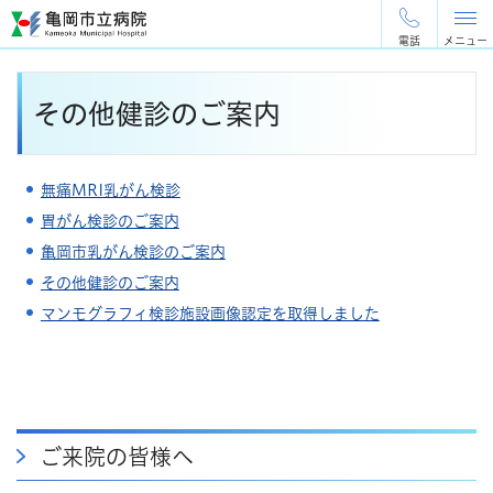
ペ
メ
ー
ニ
電話
メニュー
ジ
ュ
の
ー
本
先
を
その他健診のご案内
文
頭
飛
で
ば
す
し
無痛MRI乳がん検診
。
て
本
胃がん検診のご案内
文
亀岡市乳がん検診のご案内
へ
その他健診のご案内
マンモグラフィ検診施設画像認定を取得しました
ご来院の皆様へ