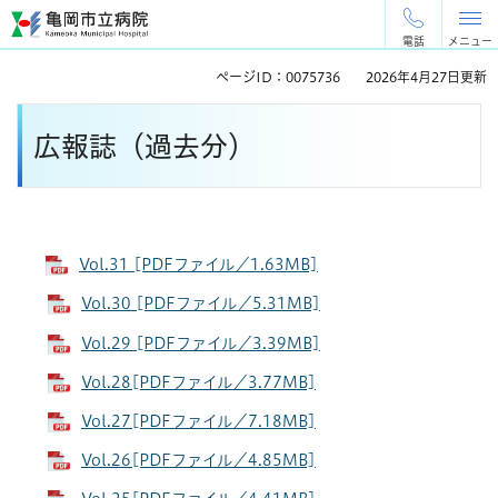
ペ
メ
ー
ニ
電話
メニュー
ジ
ュ
ページID：0075736
2026年4月27日更新
の
ー
先
を
本
頭
飛
広報誌（過去分）
文
で
ば
す
し
。
て
本
文
Vol.31 [PDFファイル／1.63MB]
へ
Vol.30 [PDFファイル／5.31MB]
Vol.29 [PDFファイル／3.39MB]
Vol.28[PDFファイル／3.77MB]
Vol.27[PDFファイル／7.18MB]
Vol.26[PDFファイル／4.85MB]