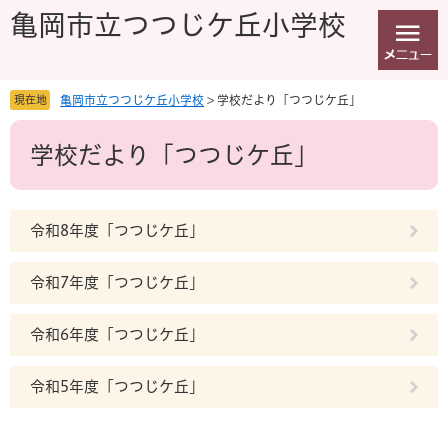
ペ
メ
亀岡市立つつじケ丘小学校
ー
ニ
ジ
ュ
の
ー
先
を
現在地
亀岡市立つつじケ丘小学校
>
学校だより「つつじケ丘」
頭
飛
本
で
ば
学校だより「つつじケ丘」
文
す
し
。
て
本
文
令和8年度「つつじケ丘」
へ
令和7年度「つつじケ丘」
令和6年度「つつじケ丘」
令和5年度「つつじケ丘」