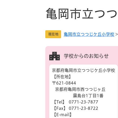
ペ
メ
ー
ニ
亀岡市立つつ
ジ
ュ
の
ー
先
を
亀岡市立つつじケ丘小学校
現在地
頭
飛
で
ば
す
し
。
て
学校からのお知らせ
本
文
京都府亀岡市立つつじケ丘小学校
へ
【所在地】
〒621-0844
京都府亀岡市西つつじヶ丘
霧島台1丁目1番
【Tel】 0771-23-7877
【Fax】 0771-23-8722
【E-mail】