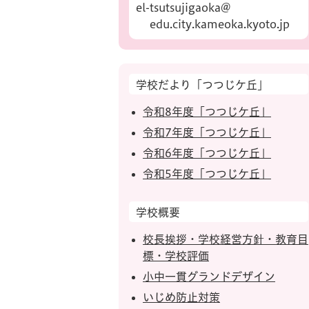
el-tsutsujigaoka@
edu.city.kameoka.kyoto.jp
学校だより「つつじケ丘」
令和8年度「つつじケ丘」
令和7年度「つつじケ丘」
令和6年度「つつじケ丘」
令和5年度「つつじケ丘」
学校概要
校長挨拶・学校経営方針・教育目
標・学校評価
小中一貫グランドデザイン
いじめ防止対策