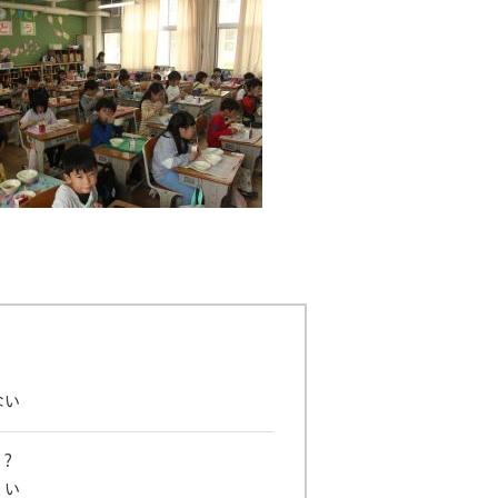
ない
？
くい