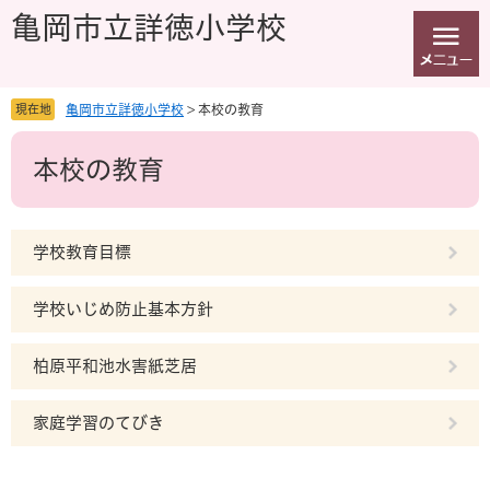
ペ
メ
亀岡市立詳徳小学校
ー
ニ
ジ
ュ
の
ー
先
を
現在地
亀岡市立詳徳小学校
>
本校の教育
頭
飛
本
で
ば
本校の教育
文
す
し
。
て
本
文
学校教育目標
へ
学校いじめ防止基本方針
柏原平和池水害紙芝居
家庭学習のてびき