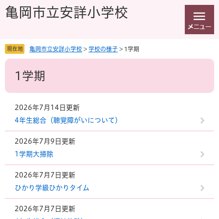
ペ
メ
亀岡市立安詳小学校
ー
ニ
ジ
ュ
の
ー
先
を
現在地
亀岡市立安詳小学校
>
学校の様子
>
1学期
頭
飛
本
で
ば
1学期
文
す
し
。
て
本
文
2026年7月14日更新
へ
4年生総合（聴覚障がいについて）
2026年7月9日更新
1学期大掃除
2026年7月7日更新
ひかり学級ひかりタイム
2026年7月7日更新