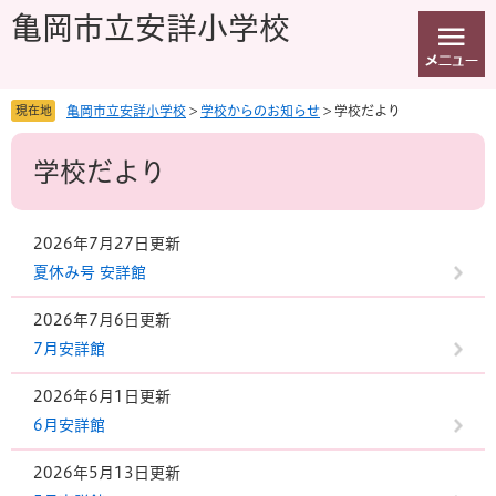
ペ
メ
亀岡市立安詳小学校
ー
ニ
ジ
ュ
の
ー
先
を
現在地
亀岡市立安詳小学校
>
学校からのお知らせ
>
学校だより
頭
飛
本
で
ば
学校だより
文
す
し
。
て
本
文
2026年7月27日更新
へ
夏休み号 安詳館
2026年7月6日更新
7月安詳館
2026年6月1日更新
6月安詳館
2026年5月13日更新