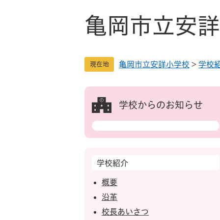
ペ
メ
ー
ニ
亀岡市立安詳
ジ
ュ
の
ー
先
を
亀岡市立安詳小学校
>
学校
頭
飛
現在地
で
ば
す
し
。
て
学校からのお知らせ
本
文
へ
学校紹介
概要
沿革
校長あいさつ