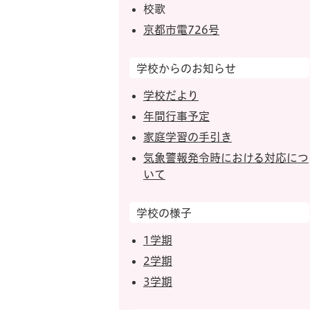
校歌
京都市電726号
学校からのお知らせ
学校だより
年間行事予定
家庭学習の手引き
気象警報発令時における対応につ
いて
学校の様子
1学期
2学期
3学期