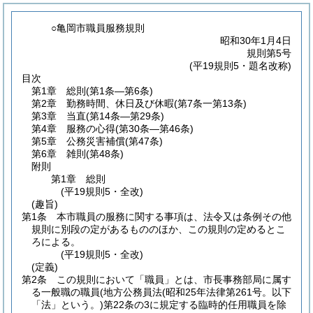
○亀岡市職員服務規則
昭和30年1月4日
規則第5号
(平19規則5・題名改称)
目次
第1章
総則
(第1条―第6条)
第2章
勤務時間、休日及び休暇
(第7条一第13条)
第3章
当直
(第14条―第29条)
第4章
服務の心得
(第30条―第46条)
第5章
公務災害補償
(第47条)
第6章
雑則
(第48条)
附則
第1章
総則
(平19規則5・全改)
(趣旨)
第1条
本市職員の服務に関する事項は、法令又は条例その他
規則に別段の定があるもののほか、この規則の定めるとこ
ろによる。
(平19規則5・全改)
(定義)
第2条
この規則において「職員」とは、市長事務部局に属す
る一般職の職員
(地方公務員法
(昭和25年法律第261号。以下
「法」という。)
第22条の3に規定する臨時的任用職員を除