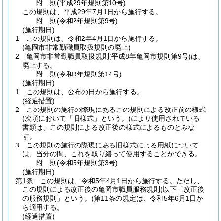
附
則
(平成29年
規則第10号)
この規則は、平成29年7月1日から施行する。
附
則
(令和2年
規則第9号)
(施行期日)
1
この規則は、令和2年4月1日から施行する。
(亀岡市非常勤職員取扱規則の廃止)
2
亀岡市非常勤職員取扱規則
(平成8年亀岡市規則第9号)
は、
廃止する。
附
則
(令和3年
規則第14号)
(施行期日)
1
この規則は、公布の日から施行する。
(経過措置)
2
この規則の施行の際現にあるこの規則による改正前の様式
(次項において「旧様式」という。)
により使用されている
書類は、この規則による改正後の様式によるものとみな
す。
3
この規則の施行の際現にある旧様式による用紙について
は、当分の間、これを取り繕って使用することができる。
附
則
(令和5年
規則第3号)
(施行期日)
第1条
この規則は、令和5年4月1日から施行する。
ただし、
この規則による改正後の亀岡市職員服務規則
(以下「改正後
の服務規則」という。)
第11条の規定は、令和5年6月1日か
ら適用する。
(経過措置)