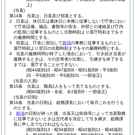
上)
(当直)
第14条
当直は、日直及び宿直とする。
2
日直は、休日又は週休日に本務に従事しないで庁舎におい
て庁舎設備、備品、書類等の安全、外部との連絡及び庁内
の監視に従事するものとし出勤時刻より退庁時刻までをそ
の服務時間とする。
3
宿直は、庁舎に宿泊して
前項
の事務に従事するものとし、
退庁時刻より翌日の出勤時刻までをその服務時間とする。
4
当直の服務時間が終了した場合において、引き続き当直が
服務するときは、その交替者が出勤し、引継ぎを終了する
までは、退庁することができない。
(昭44規則10・昭47規則9・昭51規則8・平3規則
25・平5規則30・平6規則31・一部改正)
(当直の人員)
第15条
当直は、職員2人をもって充てるものとする。
(昭60規則18・全改、令2規則9・一部改正)
(当直の日割)
第16条
当直の日割は、総務課長において毎月これを行うも
のとする。
2
前項
の日割が終った後、出張又は疾病等によって当直勤務
に従事できないときは交代者を決定して引き継ぎ、総務課
長に申し出でなければならない。
(昭32規則13・昭34規則3・昭42規則11・昭46規則