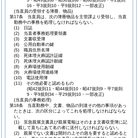
5・昭49規則6・昭50規則6・昭60規則18・平2規則
16・平3規則10・平9規則12・一部改正)
(当直員の受領する簿冊、物品)
第17条
当直員は、次の簿冊物品を主管課より受領し、当直
勤務中の事務を処理しなければならない。
(1)
日誌
(2)
当直者事務処理要領書
(3)
文書収受簿
(4)
公用自動車の鍵
(5)
職員住所名簿
(6)
死体埋火葬認許証綴
(7)
死体埋火葬認許願綴
(8)
火葬場使用願綴
(9)
火葬場使用連絡簿
(10)
電話使用簿
(11)
その他必要と認めるもの
(昭42規則11・昭44規則10・昭47規則9・平7規則
9・平9規則34・平29規則10・一部改正)
(当直員の事務処理)
第18条
当直勤務中、文書、物品の到達その他の事項があっ
たときは、次の区分によってこれを処理しなければならな
い。
(1)
至急親展文書及び親展電報はそのまま文書収受簿に記
載して直ちにあて名の者に送付しなければならない。
(2)
親展でない文書は開封の上その急を要すると認めると