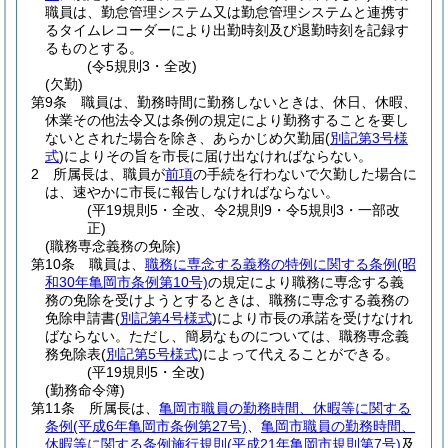
職員は、勤怠管理システム又は勤怠管理システムと連携す
るタイムレコーダーにより出勤時刻及び退勤時刻を記録す
るものとする。
(令5規則3・全改)
(欠勤)
第9条
職員は、勤務時間に勤務しないときは、休日、休暇、
休業その他法令又は条例の規定により勤務することを要し
ないとされた場合を除き、あらかじめ欠勤届
(
別記第3号様
式
)
によりその旨を市長に届け出なければならない。
2
所属長は、職員が
前項
の手続を行わないで欠勤した場合に
は、速やかに市長に報告しなければならない。
(平19規則5・全改、令2規則9・令5規則3・一部改
正)
(職務専念義務の免除)
第10条
職員は、
職務に専念する義務の特例に関する条例
(昭
和30年亀岡市条例第10号)
の規定により職務に専念する義
務の免除を受けようとするときは、職務に専念する義務の
免除申請書
(
別記第4号様式
)
により市長の承諾を受けなけれ
ばならない。
ただし、簡易なものについては、職務専念義
務免除表
(
別記第5号様式
)
によって代えることができる。
(平19規則5・全改)
(勤務命令簿)
第11条
所属長は、
亀岡市職員の勤務時間、休暇等に関する
条例
(平成6年亀岡市条例第27号)
、
亀岡市職員の勤務時間、
休暇等に関する条例施行規則
(平成21年亀岡市規則第7号)
及