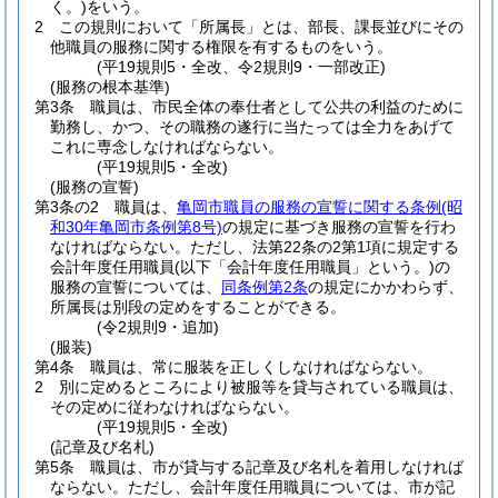
く。)
をいう。
2
この規則において「所属長」とは、部長、課長並びにその
他職員の服務に関する権限を有するものをいう。
(平19規則5・全改、令2規則9・一部改正)
(服務の根本基準)
第3条
職員は、市民全体の奉仕者として公共の利益のために
勤務し、かつ、その職務の遂行に当たっては全力をあげて
これに専念しなければならない。
(平19規則5・全改)
(服務の宣誓)
第3条の2
職員は、
亀岡市職員の服務の宣誓に関する条例
(昭
和30年亀岡市条例第8号)
の規定に基づき服務の宣誓を行わ
なければならない。
ただし、法第22条の2第1項に規定する
会計年度任用職員
(以下「会計年度任用職員」という。)
の
服務の宣誓については、
同条例第2条
の規定にかかわらず、
所属長は別段の定めをすることができる。
(令2規則9・追加)
(服装)
第4条
職員は、常に服装を正しくしなければならない。
2
別に定めるところにより被服等を貸与されている職員は、
その定めに従わなければならない。
(平19規則5・全改)
(記章及び名札)
第5条
職員は、市が貸与する記章及び名札を着用しなければ
ならない。
ただし、会計年度任用職員については、市が記