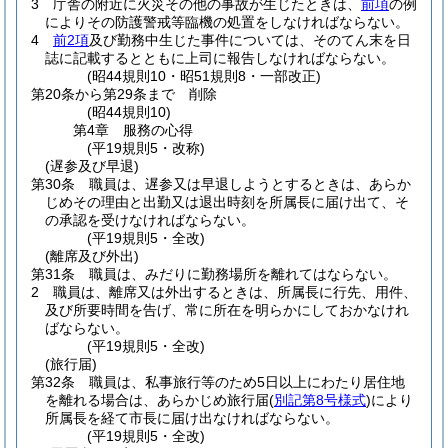
3
庁舎の附近に火災その他の事故が生じたときは、
前項
の例
によりその防護警戒等臨機の処置をしなければならない。
4
前2項
及び勤務中生じた事件については、そのてん末を日
誌に記載するとともに上司に報告しなければならない。
(昭44規則10・昭51規則8・一部改正)
第20条から第29条まで
削除
(昭44規則10)
第4章
服務の心得
(平19規則5・改称)
(遅参及び早退)
第30条
職員は、遅参又は早退しようとするときは、あらか
じめその理由と出勤又は退出時刻を所属長に届け出て、そ
の承認を受けなければならない。
(平19規則5・全改)
(離席及び外出)
第31条
職員は、みだりに勤務場所を離れてはならない。
2
職員は、離席又は外出するときは、所属長に行先、用件、
及び所要時間を告げ、常に所在を明らかにしておかなけれ
ばならない。
(平19規則5・全改)
(旅行届)
第32条
職員は、私事旅行等のため5日以上にわたり居住地
を離れる場合は、あらかじめ旅行届
(
別記第8号様式
)
により
所属長を経て市長に届け出なければならない。
(平19規則5・全改)