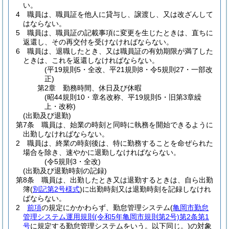
い。
4
職員は、職員証を他人に貸与し、譲渡し、又は改ざんして
はならない。
5
職員は、職員証の記載事項に変更を生じたときは、直ちに
返還し、その再交付を受けなければならない。
6
職員は、退職したとき、又は職員証の有効期限が満了した
ときは、これを返還しなければならない。
(平19規則5・全改、平21規則8・令5規則27・一部改
正)
第2章
勤務時間、休日及び休暇
(昭44規則10・章名改称、平19規則5・旧第3章繰
上・改称)
(出勤及び退勤)
第7条
職員は、始業の時刻と同時に執務を開始できるように
出勤しなければならない。
2
職員は、終業の時刻後は、特に勤務することを命ぜられた
場合を除き、速やかに退勤しなければならない。
(令5規則3・全改)
(出勤及び退勤時刻の記録)
第8条
職員は、出勤したとき又は退勤するときは、自ら出勤
簿
(
別記第2号様式
)
に出勤時刻又は退勤時刻を記録しなけれ
ばならない。
2
前項
の規定にかかわらず、勤怠管理システム
(
亀岡市勤怠
管理システム運用規則
(令和5年亀岡市規則第2号)
第2条第1
号
に規定する勤怠管理システムをいう。以下同じ。)
の対象