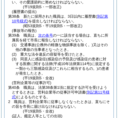
い、その愛護節約に努めなければならない。
(平19規則5・一部改正)
(履歴書の提出)
第38条
新たに採用された職員は、3日以内に履歴書
(
別記第
10号様式
)
を提出しなければならない。
(昭53規則5・平19規則5・一部改正)
(事故等の報告)
第39条
職員は、
次の各号
の一に該当する場合は、直ちに所
属長を経て市長に報告しなければならない。
(1)
交通事故
(公務外の軽微な物損事故を除く。)
又はその
他の事故の当事者となったとき。
(2)
重大な法令違反の容疑等を受けたとき。
(3)
同居人に感染症
(感染症の予防及び感染症の患者に対
する医療に関する法律
(平成10年法律第114号)
に規定する
一類から三類感染症及びこれらに相当するもの。)
の患者
が発生したとき。
(平19規則5・全改)
(営利企業等の従事許可)
第40条
職員は、法第38条第1項に規定する許可を受けよう
とするときは、営利企業等の従事許可申請書
(
別記第11号様
式
)
によるものとする。
2
職員は、営利企業等に従事しなくなったときは、直ちにそ
の旨を市長に届け出なければならない。
(平19規則5・全改)
(証人、鑑定人等としての出頭)