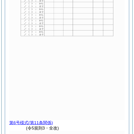
第6号様式
(第11条関係)
(令5規則3・全改)