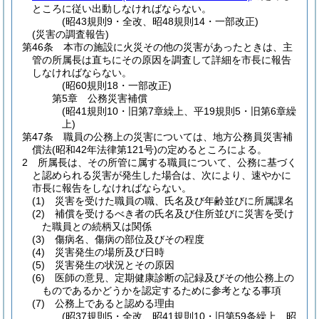
ところに従い出動しなければならない。
(昭43規則9・全改、昭48規則14・一部改正)
(災害の調査報告)
第46条
本市の施設に火災その他の災害があったときは、主
管の所属長は直ちにその原因を調査して詳細を市長に報告
しなければならない。
(昭60規則18・一部改正)
第5章
公務災害補償
(昭41規則10・旧第7章繰上、平19規則5・旧第6章繰
上)
第47条
職員の公務上の災害については、地方公務員災害補
償法
(昭和42年法律第121号)
の定めるところによる。
2
所属長は、その所管に属する職員について、公務に基づく
と認められる災害が発生した場合は、次により、速やかに
市長に報告をしなければならない。
(1)
災害を受けた職員の職、氏名及び年齢並びに所属課名
(2)
補償を受けるべき者の氏名及び住所並びに災害を受け
た職員との続柄又は関係
(3)
傷病名、傷病の部位及びその程度
(4)
災害発生の場所及び日時
(5)
災害発生の状況とその原因
(6)
医師の意見、定期健康診断の記録及びその他公務上の
ものであるかどうかを認定するために参考となる事項
(7)
公務上であると認める理由
(昭37規則5・全改、昭41規則10・旧第59条繰上、昭