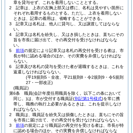
章を貸与せず、これを着用しないこととする。
2
記章は、上衣の左胸上部又は襟に、名札は見やすい箇所に
それぞれ着用するものとする。
ただし、上衣を着用しない
ときは、記章の着用は、省略することができる。
3
記章又は名札は、他人に貸与し、又は譲渡してはならな
い。
4
記章又は名札を紛失し、又はき損したときは、直ちにその
旨を市長に届け出て、その再交付を受けなければならな
い。
5
前項
の規定により記章又は名札の再交付を受ける者は、市
長が特に認める場合のほか、その実費を弁償しなければな
らない。
6
記章及び名札の貸与を受けた者が退職するときは、これを
返還しなければならない。
(平19規則5・全改、平21規則8・令2規則9・令5規則
27・一部改正)
(職員証)
第6条
職員
(会計年度任用職員を除く。以下この条において
同じ。)
は、市が交付する職員証
(
別記第1号様式
)
を常に携
帯し、職務の執行上必要があるときは、これを提示しなけ
ればならない。
2
職員は、職員証を紛失又は損傷したときは、直ちにその旨
を市長に届け出て、その再交付を受けなければならない。
3
前項
の規定により職員証の再交付を受ける者は、市長が特
に認める場合のほか、その実費を弁償しなければならな