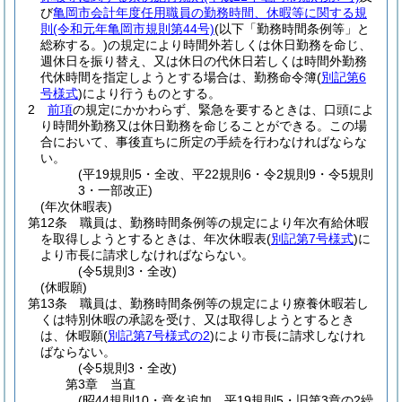
び
亀岡市会計年度任用職員の勤務時間、休暇等に関する規
則
(令和元年亀岡市規則第44号)
(以下「勤務時間条例等」と
総称する。)
の規定により時間外若しくは休日勤務を命じ、
週休日を振り替え、又は休日の代休日若しくは時間外勤務
代休時間を指定しようとする場合は、勤務命令簿
(
別記第6
号様式
)
により行うものとする。
2
前項
の規定にかかわらず、緊急を要するときは、口頭によ
り時間外勤務又は休日勤務を命じることができる。
この場
合において、事後直ちに所定の手続を行わなければならな
い。
(平19規則5・全改、平22規則6・令2規則9・令5規則
3・一部改正)
(年次休暇表)
第12条
職員は、勤務時間条例等の規定により年次有給休暇
を取得しようとするときは、年次休暇表
(
別記第7号様式
)
に
より市長に請求しなければならない。
(令5規則3・全改)
(休暇願)
第13条
職員は、勤務時間条例等の規定により療養休暇若し
くは特別休暇の承認を受け、又は取得しようとするとき
は、休暇願
(
別記第7号様式の2
)
により市長に請求しなけれ
ばならない。
(令5規則3・全改)
第3章
当直
(昭44規則10・章名追加、平19規則5・旧第3章の2繰