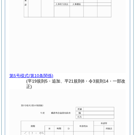
第5号様式
(第10条関係)
(平19規則5・追加、平21規則8・令3規則14・一部改
正)