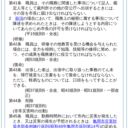
第41条
職員は、その職務に関連した事項について証人、鑑
定人等として裁判所その他の官公庁へ出頭するときには、
その旨を市長に届け出なければならない。
2
前項
の場合において、職務上の秘密に属する事項について
陳述を求められたときは、その陳述しようとする内容につ
いてあらかじめ市長の許可を受けなければならない。
(平19規則5・全改)
(研修)
第42条
職員は、研修その他教育を受ける機会を与えられた
場合には、全力を傾倒して知識、技能等の修得に努め、か
つ、その成果を職務遂行に役立てなければならない。
(昭53規則5・全改)
(復命)
第43条
出張した者は、出張中に取り扱った事務のてん末
を、帰庁後直ちに文書をもって復命しなければならない。
ただし、軽易なものについては、口頭をもってすることが
できる。
(昭37規則5・全改、昭43規則9・昭51規則8・一部改
正)
第44条
削除
(昭37規則5)
(非常災害時の出動)
第45条
職員は、勤務時間外において市内に災害が発生した
とき、又は災害の発生が予想されるときは、
亀岡市災害対
策本部条例施行規則
(昭和48年亀岡市規則第14号)
の定める