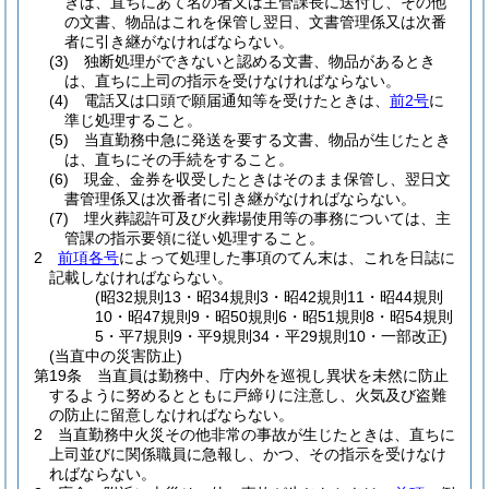
きは、直ちにあて名の者又は主管課長に送付し、その他
の文書、物品はこれを保管し翌日、文書管理係又は次番
者に引き継がなければならない。
(3)
独断処理ができないと認める文書、物品があるとき
は、直ちに上司の指示を受けなければならない。
(4)
電話又は口頭で願届通知等を受けたときは、
前2号
に
準じ処理すること。
(5)
当直勤務中急に発送を要する文書、物品が生じたとき
は、直ちにその手続をすること。
(6)
現金、金券を収受したときはそのまま保管し、翌日文
書管理係又は次番者に引き継がなければならない。
(7)
埋火葬認許可及び火葬場使用等の事務については、主
管課の指示要領に従い処理すること。
2
前項各号
によって処理した事項のてん末は、これを日誌に
記載しなければならない。
(昭32規則13・昭34規則3・昭42規則11・昭44規則
10・昭47規則9・昭50規則6・昭51規則8・昭54規則
5・平7規則9・平9規則34・平29規則10・一部改正)
(当直中の災害防止)
第19条
当直員は勤務中、庁内外を巡視し異状を未然に防止
するように努めるとともに戸締りに注意し、火気及び盗難
の防止に留意しなければならない。
2
当直勤務中火災その他非常の事故が生じたときは、直ちに
上司並びに関係職員に急報し、かつ、その指示を受けなけ
ればならない。