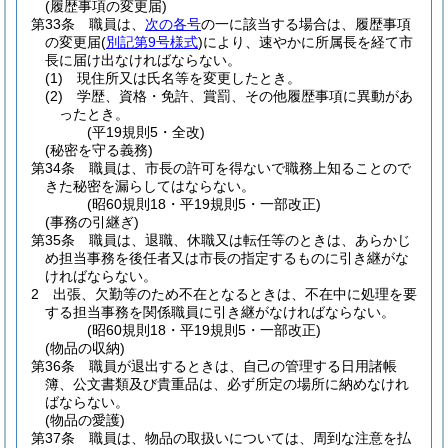
(履歴事項の変更届)
第33条
職員は、
次の各号
の一に該当する場合は、履歴事項
の変更届
(
別記第9号様式
)
により、速やかに所属長を経て市
長に届け出なければならない。
(1)
現住所又は氏名等を変更したとき。
(2)
学歴、資格・免許、賞罰、その他履歴事項に異動があ
ったとき。
(平19規則5・全改)
(秘密を守る義務)
第34条
職員は、市長の許可を得ないで職務上知ることので
きた秘密を漏らしてはならない。
(昭60規則18・平19規則5・一部改正)
(事務の引継ぎ)
第35条
職員は、退職、休職又は転任等のときは、あらかじ
め担当事務を後任者又は市長の指定するものに引き継がな
ければならない。
2
出張、欠勤等のため不在となるときは、不在中に処理を要
する担当事務を関係職員に引き継がなければならない。
(昭60規則18・平19規則5・一部改正)
(物品の収納)
第36条
職員が退出するときは、自己の管理する日用諸帳
簿、公文書類及び貴重品は、必ず所定の場所に納めなけれ
ばならない。
(物品の愛護)
第37条
職員は、物品の取扱いについては、周到な注意を払