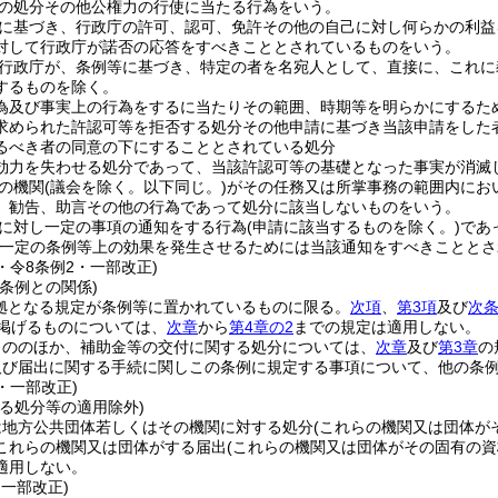
の処分その他公権力の行使に当たる行為をいう。
に基づき、行政庁の許可、認可、免許その他の自己に対し何らかの利益
対して行政庁が諾否の応答をすべきこととされているものをいう。
行政庁が、条例等に基づき、特定の者を名宛人として、直接に、これに
するものを除く。
為及び事実上の行為をするに当たりその範囲、時期等を明らかにするた
求められた許認可等を拒否する処分その他申請に基づき当該申請をした
るべき者の同意の下にすることとされている処分
効力を失わせる処分であって、当該許認可等の基礎となった事実が消滅
の機関
(議会を除く。以下同じ。)
がその任務又は所掌事務の範囲内にお
、勧告、助言その他の行為であって処分に該当しないものをいう。
に対し一定の事項の通知をする行為
(申請に該当するものを除く。)
であ
る一定の条例等上の効果を発生させるためには当該通知をすべきこととさ
4・令8条例2・一部改正)
条例との関係)
根拠となる規定が条例等に置かれているものに限る。
次項
、
第3項
及び
次
に掲げるものについては、
次章
から
第4章の2
までの規定は適用しない。
もののほか、補助金等の交付に関する処分については、
次章
及び
第3章
の
及び届出に関する手続に関しこの条例に規定する事項について、他の条
4・一部改正)
る処分等の適用除外)
は地方公共団体若しくはその機関に対する処分
(これらの機関又は団体が
これらの機関又は団体がする届出
(これらの機関又は団体がその固有の
適用しない。
・一部改正)