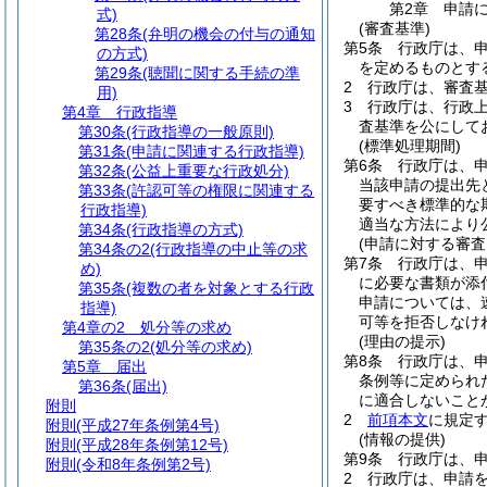
第2章
申請
式)
(審査基準)
第28条
(弁明の機会の付与の通知
第5条
行政庁は、
の方式)
を定めるものとす
第29条
(聴聞に関する手続の準
2
行政庁は、審査
用)
3
行政庁は、行政
第4章
行政指導
査基準を公にして
第30条
(行政指導の一般原則)
(標準処理期間)
第31条
(申請に関連する行政指導)
第6条
行政庁は、
第32条
(公益上重要な行政処分)
当該申請の提出先
第33条
(許認可等の権限に関連する
要すべき標準的な
行政指導)
適当な方法により
第34条
(行政指導の方式)
(申請に対する審査
第34条の2
(行政指導の中止等の求
第7条
行政庁は、
め)
に必要な書類が添
第35条
(複数の者を対象とする行政
申請については、
指導)
可等を拒否しなけ
第4章の2
処分等の求め
(理由の提示)
第35条の2
(処分等の求め)
第8条
行政庁は、
第5章
届出
条例等に定められ
第36条
(届出)
に適合しないこと
附則
2
前項本文
に規定
附則
(平成27年条例第4号)
(情報の提供)
附則
(平成28年条例第12号)
第9条
行政庁は、
附則
(令和8年条例第2号)
2
行政庁は、申請