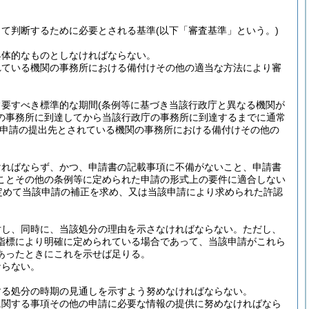
って判断するために必要とされる基準
(以下「審査基準」という。)
具体的なものとしなければならない。
れている機関の事務所における備付けその他の適当な方法により審
常要すべき標準的な期間
(条例等に基づき当該行政庁と異なる機関が
の事務所に到達してから当該行政庁の事務所に到達するまでに通常
申請の提出先とされている機関の事務所における備付けその他の
ければならず、かつ、申請書の記載事項に不備がないこと、申請書
ことその他の条例等に定められた申請の形式上の要件に適合しない
定めて当該申請の補正を求め、又は当該申請により求められた許認
対し、同時に、当該処分の理由を示さなければならない。
ただし、
指標により明確に定められている場合であって、当該申請がこれら
あったときにこれを示せば足りる。
ならない。
する処分の時期の見通しを示すよう努めなければならない。
に関する事項その他の申請に必要な情報の提供に努めなければなら