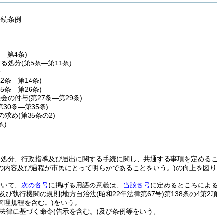
手続条例
条―第4条)
する処分
(第5条―第11条)
分
12条―第14条)
15条―第26条)
機会の付与
(第27条―第29条)
第30条―第35条)
の求め
(第35条の2)
条)
、処分、行政指導及び届出に関する手続に関し、共通する事項を定める
の内容及び過程が市民にとって明らかであることをいう。)
の向上を図り
おいて、
次の各号
に掲げる用語の意義は、
当該各号
に定めるところによ
及び執行機関の規則
(地方自治法
(昭和22年法律第67号)
第138条の4第
管理規程を含む。)
をいう。
法律に基づく命令
(告示を含む。)
及び条例等をいう。