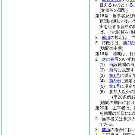
替えるものとする
(文書等の閲覧)
第18条
当事者及び
聴聞の通知があっ
実を証する資料の
ば、その閲覧を拒
2
前項
の規定は、
3
行政庁は、
前2項
(聴聞の主宰)
第19条
聴聞は、行
2
次の各号
のいず
(1)
当該聴聞の当
(2)
前号
に規定す
(3)
第1号
に規定
(4)
前3号
に規定
(5)
第1号
に規定
(6)
参加人以外の
(平28条例
(聴聞の期日におけ
第20条
主宰者は、
を聴聞の期日に出
2
当事者又は参加
できる。
3
前項
の場合にお