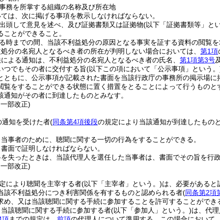
事務を所掌する組織の名称及び所在地
いては、次に掲げる事項を教示しなければならない。
出頭して意見を述べ、及び証拠書類又は証拠物
(以下「証拠書類等」とい
ることができること。
る時までの間、当該不利益処分の原因となる事実を証する資料の閲覧を
益処分の名宛人となるべき者の所在が判明しない場合においては、
第1項
法による通知は、不利益処分の名宛人となるべき者の氏名、
第1項第3号
いつでもその者に交付する旨
(以下この項において「公示事項」という。
とともに、公示事項が記載された書面を当該行政庁の事務所の掲示場に
閲覧をすることができる状態に置く措置をとることによって行うものと
該通知がその者に到達したものとみなす。
・一部改正)
の通知を受けた者
(
同条第4項後段
の規定により当該通知が到達したものと
。
、当事者のために、聴聞に関する一切の行為をすることができる。
、書面で証明しなければならない。
格を失ったときは、当該代理人を選任した当事者は、書面でその旨を行
・一部改正)
定により聴聞を主宰する者
(以下「主宰者」という。)
は、必要があると
当該不利益処分につき利害関係を有するものと認められる者
(
同条第2項
求め、又は当該聴聞に関する手続に参加することを許可することができ
り当該聴聞に関する手続に参加する者
(以下「参加人」という。)
は、代理
4項
までの規定は、
前項
の代理人について準用する。
この場合において