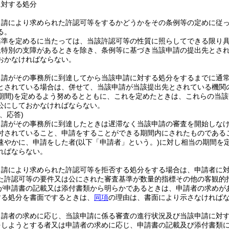
に対する処分
申請により求められた許認可等をするかどうかをその条例等の定めに従
る。
基準を定めるに当たっては、当該許認可等の性質に照らしてできる限り
上特別の支障があるときを除き、条例等に基づき当該申請の提出先とさ
おかなければならない。
申請がその事務所に到達してから当該申請に対する処分をするまでに通
とされている場合は、併せて、当該申請が当該提出先とされている機関
期間)
を定めるよう努めるとともに、これを定めたときは、これらの当該
公にしておかなければならない。
、応答)
申請がその事務所に到達したときは遅滞なく当該申請の審査を開始しな
付されていること、申請をすることができる期間内にされたものである
速やかに、申請をした者
(以下「申請者」という。)
に対し相当の期間を
ればならない。
申請により求められた許認可等を拒否する処分をする場合は、申請者に
た許認可等の要件又は公にされた審査基準が数量的指標その他の客観的
が申請書の記載又は添付書類から明らかであるときは、申請者の求めが
する処分を書面でするときは、
同項
の理由は、書面により示さなければ
申請者の求めに応じ、当該申請に係る審査の進行状況及び当該申請に対
をしようとする者又は申請者の求めに応じ、申請書の記載及び添付書類