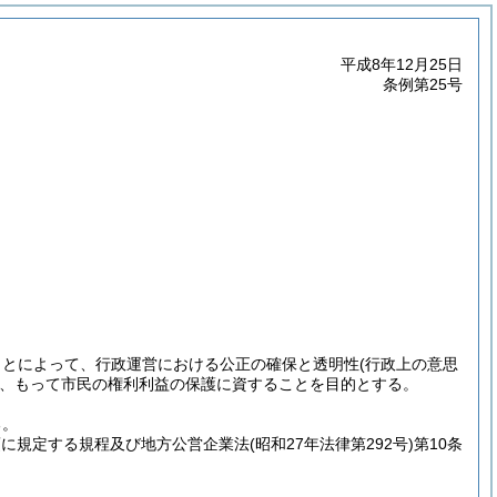
平成8年12月25日
条例第25号
ことによって、行政運営における公正の確保と透明性
(行政上の意思
、もって市民の権利利益の保護に資することを目的とする。
る。
2項に規定する規程及び地方公営企業法
(昭和27年法律第292号)
第10条