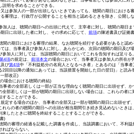
の期日において必要があると認めるときは、当事者若しくは参加人に対
し説明を求めることができる。
者又は参加人の一部が出頭しないときであっても、聴聞の期日における
ける審理は、行政庁が公開することを相当と認めるときを除き、公開し
参加人は、聴聞の期日への出頭に代えて、主宰者に対し、聴聞の期日ま
の期日に出頭した者に対し、その求めに応じて、
前項
の陳述書及び証拠
聴聞の期日における審理の結果、なお聴聞を続行する必要があると認め
いては、当事者及び参加人に対し、あらかじめ、次回の聴聞の期日及び
び参加人に対しては、当該聴聞の期日においてこれを告知すれば足りる
第4項
の規定は、
前項本文
の場合において、当事者又は参加人の所在が
項
及び
第4項
中「不利益処分の名宛人となるべき者」とあるのは「当事者
る2回目以降の通知にあっては、当該措置を開始した日の翌日)
」と読み
・一部改正)
等の場合における聴聞の終結)
当事者の全部若しくは一部が正当な理由なく聴聞の期日に出頭せず、か
の全部若しくは一部が聴聞の期日に出頭しない場合には、これらの者に
結することができる。
に規定する場合のほか、当事者の全部又は一部が聴聞の期日に出頭せず
これらの者の聴聞の期日への出頭が相当期間引き続き見込めないときは
到来したときに聴聞を終結することとすることができる。
書)
聴聞の審理の経過を記載した調書を作成し、当該調書において、不利益
ければならない。