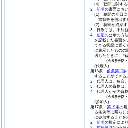
(4)
聴聞に関する
2
前項
の書面にお
(1)
聴聞の期日に
書類等を提出す
(2)
聴聞が終結す
3
行政庁は、不利
4
前項
の公示の方
を記載した書面を
できる状態に置く
に表示したものの
過したときに、当
(令8条例2
(代理人)
第16条
前条第1項
することができる
2
代理人は、各自
3
代理人の資格は
4
代理人がその資
(令8条例2
(参加人)
第17条
第19条
の規
る条例等に照らし
に参加することを
2
前項
の規定によ
3
前条第2項
から
第