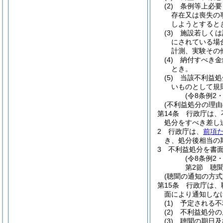
(2)
条例等上必要
存在又は喪失の
しようとすると
(3)
施設若しくは
にされている場
計測、実験その
(4)
納付すべき金
とき。
(5)
当該不利益処
いものとして規
(令8条例2
(不利益処分の理由
第14条
行政庁は、
処分をすべき差し
2
行政庁は、
前項
き、処分後相当の
3
不利益処分を書
(令8条例2
第2節
聴
(聴聞の通知の方式
第15条
行政庁は、
面により通知しな
(1)
予定される不
(2)
不利益処分の
(3)
聴聞の期日及