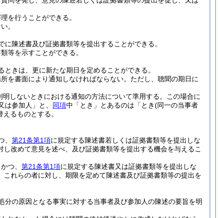
し質問を発し、意見の陳述若しくは証拠書類等の提出を促し、又は
審理を行うことができる。
ない。
でに陳述書及び証拠書類等を提出することができる。
書類等を示すことができる。
るときは、更に新たな期日を定めることができる。
場所を書面により通知しなければならない。
ただし、聴聞の期日に
。
判明しないときにおける通知の方法について準用する。
この場合に
又は参加人」と、
同項
中「とき」とあるのは「とき
(同一の当事者
替えるものとする。
つ、
第21条第1項
に規定する陳述書若しくは証拠書類等を提出しな
対し改めて意見を述べ、及び証拠書類等を提出する機会を与えるこ
、かつ、
第21条第1項
に規定する陳述書又は証拠書類等を提出しな
、これらの者に対し、期限を定めて陳述書及び証拠書類等の提出を
処分の原因となる事実に対する当事者及び参加人の陳述の要旨を明