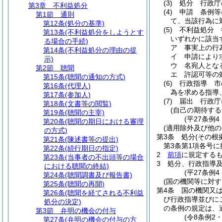
(3)
処分 行政庁
第3章
不利益処分
(4)
申請 条例等
第1節
通則
て、当該行為に
第12条
(処分の基準)
(5)
不利益処分 
第13条
(不利益処分をしようとす
いずれかに該当
る場合の手続)
ア
事実上の行
第14条
(不利益処分の理由の提
イ
申請により
示)
ウ
名宛人とな
第2節
聴聞
エ
許認可等の
第15条
(聴聞の通知の方式)
(6)
行政指導 市
第16条
(代理人)
為を求める指導
第17条
(参加人)
(7)
届出 行政庁
第18条
(文書等の閲覧)
(自己の期待す
第19条
(聴聞の主宰)
(平27条例
第20条
(聴聞の期日における審理
(適用除外及び他の
の方式)
第3条
処分
(その
第21条
(陳述書等の提出)
第3条第1項各号
第22条
(続行期日の指定)
2
前項
に規定する
第23条
(当事者の不出頭等の場合
3
処分、行政指導
における聴聞の終結)
(平27条例
第24条
(聴聞調書及び報告書)
(国の機関等に対す
第25条
(聴聞の再開)
第4条
国の機関又
第26条
(聴聞を経てされる不利益
び行政指導並びに
処分の決定)
の条例の規定は、
第3節
弁明の機会の付与
(令8条例2
第27条
(弁明の機会の付与の方