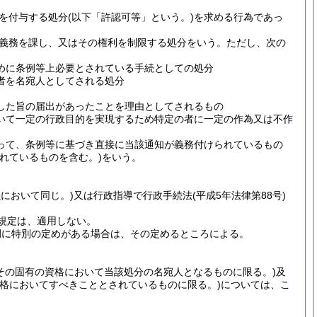
を付与する処分
(以下「許認可等」という。)
を求める行為であっ
義務を課し、又はその権利を制限する処分をいう。
ただし、次の
めに条例等上必要とされている手続としての処分
者を名宛人としてされる処分
した旨の届出があったことを理由としてされるもの
いて一定の行政目的を実現するため特定の者に一定の作為又は不作
って、条例等に基づき直接に当該通知が義務付けられているもの
れているものを含む。)
をいう。
条
において同じ。)
又は行政指導で行政手続法
(平成5年法律第88号)
規定は、適用しない。
例に特別の定めがある場合は、その定めるところによる。
その固有の資格において当該処分の名宛人となるものに限る。)
及
資格においてすべきこととされているものに限る。)
については、こ