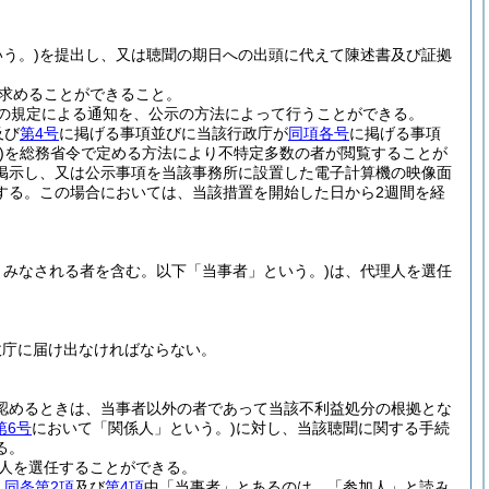
う。)
を提出し、又は聴聞の期日への出頭に代えて陳述書及び証拠
求めることができること。
の規定による通知を、公示の方法によって行うことができる。
及び
第4号
に掲げる事項並びに当該行政庁が
同項各号
に掲げる事項
)
を総務省令で定める方法により不特定多数の者が閲覧することが
掲示し、又は公示事項を当該事務所に設置した電子計算機の映像面
する。
この場合においては、当該措置を開始した日から2週間を経
みなされる者を含む。以下「当事者」という。)
は、代理人を選任
政庁に届け出なければならない。
認めるときは、当事者以外の者であって当該不利益処分の根拠とな
第6号
において「関係人」という。)
に対し、当該聴聞に関する手続
る。
人を選任することができる。
、
同条第2項
及び
第4項
中「当事者」とあるのは、「参加人」と読み