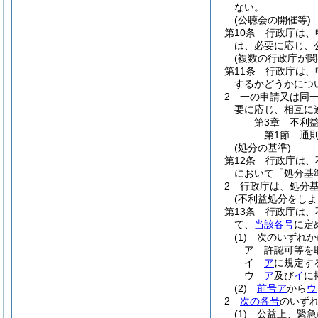
ない。
(公聴会の開催等)
第10条
行政庁は、
は、必要に応じ、
(複数の行政庁が関
第11条
行政庁は、
するかどうかにつ
2
一の申請又は同
要に応じ、相互に
第3章
不利
第1節
通
(処分の基準)
第12条
行政庁は、
において「処分基
2
行政庁は、処分
(不利益処分をしよ
第13条
行政庁は、
て、
当該各号
に定
(1)
次のいずれか
ア
許認可等を
イ
ア
に規定す
ウ
ア
及び
イ
に
(2)
前号ア
から
ウ
2
次の各号
のいず
(1)
公益上、緊急