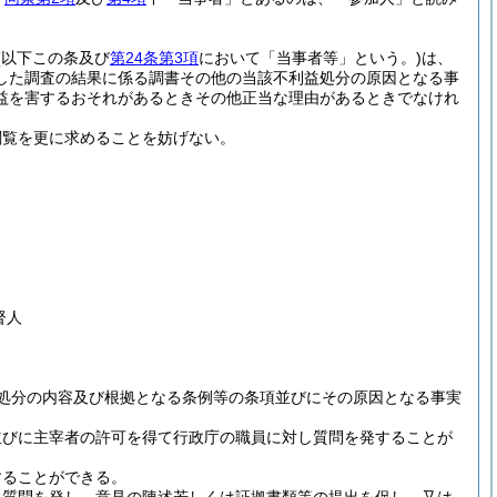
(以下この条及び
第24条第3項
において「当事者等」という。)
は、
した調査の結果に係る調書その他の当該不利益処分の原因となる事
益を害するおそれがあるときその他正当な理由があるときでなけれ
閲覧を更に求めることを妨げない。
督人
処分の内容及び根拠となる条例等の条項並びにその原因となる事実
並びに主宰者の許可を得て行政庁の職員に対し質問を発することが
することができる。