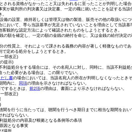
とされる資格がなかったこと又は失われるに至ったことが判明した場合
事実が裁判所の判決書又は決定書、一定の職に就いたことを証する当該
き。
設備の設置、維持若しくは管理又は物の製造、販売その他の取扱いにつ
合において、専ら当該基準が充足されていないことを理由として当該基
他客観的な認定方法によって確認されたものをしようとするとき。
銭の額を確定し、一定の額の金銭の納付を命じ、又は金銭の給付決定の
分の性質上、それによって課される義務の内容が著しく軽微なものであ
則で定める処分をしようとするとき。
・一部改正)
の提示)
不利益処分をする場合には、その名宛人に対し、同時に、当該不利益処
迫った必要がある場合は、この限りでない。
ただし書
の場合においては、当該名宛人の所在が判明しなくなったとき
期間内に、
同項
の理由を示さなければならない。
面でするときは、
前2項
の理由は、書面により示さなければならない。
・一部改正)
聞
)
聴聞を行うに当たっては、聴聞を行うべき期日までに相当な期間をおい
ければならない。
利益処分の内容及び根拠となる条例等の条項
原因となる事実
び場所