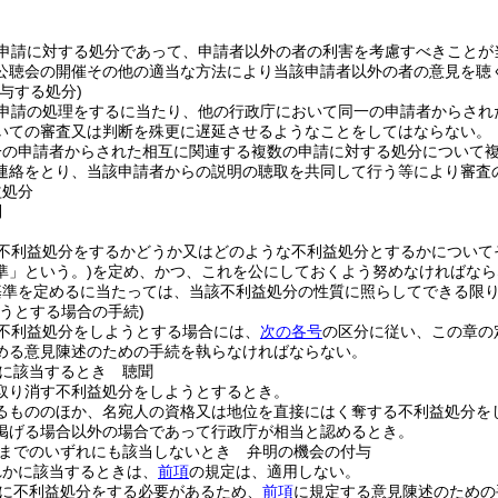
申請に対する処分であって、申請者以外の者の利害を考慮すべきことが
公聴会の開催その他の適当な方法により当該申請者以外の者の意見を聴
与する処分)
申請の処理をするに当たり、他の行政庁において同一の申請者からされ
いての審査又は判断を殊更に遅延させるようなことをしてはならない。
一の申請者からされた相互に関連する複数の申請に対する処分について
連絡をとり、当該申請者からの説明の聴取を共同して行う等により審査
益処分
則
不利益処分をするかどうか又はどのような不利益処分とするかについて
準」という。)
を定め、かつ、これを公にしておくよう努めなければなら
基準を定めるに当たっては、当該不利益処分の性質に照らしてできる限
うとする場合の手続)
不利益処分をしようとする場合には、
次の各号
の区分に従い、この章の
める意見陳述のための手続を執らなければならない。
に該当するとき 聴聞
取り消す不利益処分をしようとするとき。
るもののほか、名宛人の資格又は地位を直接にはく奪する不利益処分を
掲げる場合以外の場合であって行政庁が相当と認めるとき。
までのいずれにも該当しないとき 弁明の機会の付与
れかに該当するときは、
前項
の規定は、適用しない。
に不利益処分をする必要があるため、
前項
に規定する意見陳述のための