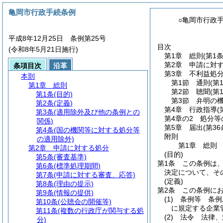
亀岡市行政手続条例
○亀岡市行政
平成8年12月25日 条例第25号
目次
(令和8年5月21日施行)
第1章
総則
(第1
第2章
申請に対
条項目次
沿革
第3章
不利益処
本則
第1節
通則
(第
第1章
総則
第2節
聴聞
(第
第1条
(目的)
第3節
弁明の
第2条
(定義)
第4章
行政指導
(
第3条
(適用除外及び他の条例との
第4章の2
処分等
関係)
第5章
届出
(第36
第4条
(国の機関等に対する処分等
附則
の適用除外)
第1章
総則
第2章
申請に対する処分
(目的)
第5条
(審査基準)
第1条
この条例は
第6条
(標準処理期間)
決定について、そ
第7条
(申請に対する審査、応答)
(定義)
第8条
(理由の提示)
第2条
この条例に
第9条
(情報の提供)
(1)
条例等 条例
第10条
(公聴会の開催等)
に規定する企業
第11条
(複数の行政庁が関与する処
(2)
法令 法律、
分)