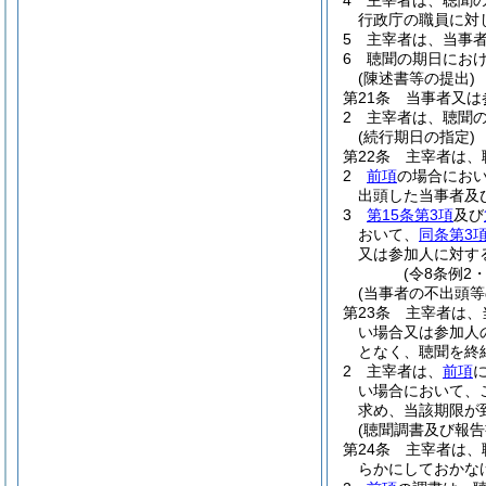
4
主宰者は、聴聞
行政庁の職員に対
5
主宰者は、当事
6
聴聞の期日にお
(陳述書等の提出)
第21条
当事者又は
2
主宰者は、聴聞
(続行期日の指定)
第22条
主宰者は、
2
前項
の場合にお
出頭した当事者及
3
第15条第3項
及び
おいて、
同条第3
又は参加人に対す
(令8条例2
(当事者の不出頭
第23条
主宰者は、
い場合又は参加人
となく、聴聞を終
2
主宰者は、
前項
い場合において、
求め、当該期限が
(聴聞調書及び報告
第24条
主宰者は、
らかにしておかな