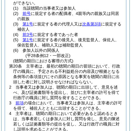
ができない。
(1)
当該聴聞の当事者又は参加人
(2)
前号
に規定する者の配偶者、4親等内の親族又は同居
の親族
(3)
第1号
に規定する者の代理人又は
次条第3項
に規定する
補佐人
(4)
前3号
に規定する者であった者
(5)
第1号
に規定する者の後見人、後見監督人、保佐人、
保佐監督人、補助人又は補助監督人
(6)
参加人以外の関係人
(平28条例12・一部改正)
(聴聞の期日における審理の方式)
第20条
主宰者は、最初の聴聞の期日の冒頭において、行政
庁の職員に、予定される不利益処分の内容及び根拠となる
条例等の条項並びにその原因となる事実を聴聞の期日に出
頭した者に対し説明させなければならない。
2
当事者又は参加人は、聴聞の期日に出頭して、意見を述
べ、及び証拠書類等を提出し、並びに主宰者の許可を得て
行政庁の職員に対し質問を発することができる。
3
前項
の場合において、当事者又は参加人は、主宰者の許可
を得て、補佐人とともに出頭することができる。
4
主宰者は、聴聞の期日において必要があると認めるとき
は、当事者若しくは参加人に対し質問を発し、意見の陳述
若しくは証拠書類等の提出を促し、又は行政庁の職員に対
し説明を求めることができる。