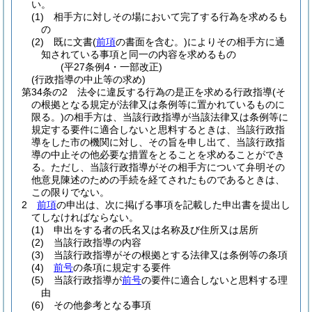
い。
(1)
相手方に対しその場において完了する行為を求めるも
の
(2)
既に文書
(
前項
の書面を含む。)
によりその相手方に通
知されている事項と同一の内容を求めるもの
(平27条例4・一部改正)
(行政指導の中止等の求め)
第34条の2
法令に違反する行為の是正を求める行政指導
(そ
の根拠となる規定が法律又は条例等に置かれているものに
限る。)
の相手方は、当該行政指導が当該法律又は条例等に
規定する要件に適合しないと思料するときは、当該行政指
導をした市の機関に対し、その旨を申し出て、当該行政指
導の中止その他必要な措置をとることを求めることができ
る。
ただし、当該行政指導がその相手方について弁明その
他意見陳述のための手続を経てされたものであるときは、
この限りでない。
2
前項
の申出は、次に掲げる事項を記載した申出書を提出し
てしなければならない。
(1)
申出をする者の氏名又は名称及び住所又は居所
(2)
当該行政指導の内容
(3)
当該行政指導がその根拠とする法律又は条例等の条項
(4)
前号
の条項に規定する要件
(5)
当該行政指導が
前号
の要件に適合しないと思料する理
由
(6)
その他参考となる事項