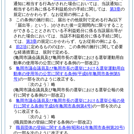
通知に相当する行為がされた場合においては、当該通知に
相当する行為に係る不利益処分の手続に関しては、
第3章
の
規定にかかわらず、なお従前の例による。
3
この条例の施行前に、届出その他規則で定める行為
(以下
「届出等」という。)
がされた後一定期間内に限りすること
ができることとされている不利益処分に係る当該届出等が
された場合においては、当該不利益処分に係る手続に関し
ては、
第3章
の規定にかかわらず、なお従前の例による。
4
前2項
に定めるもののほか、この条例の施行に関して必要
な経過措置は、規則で定める。
(亀岡市議会議員及び亀岡市長の選挙における選挙運動用自
動車の使用等の公営に関する条例の一部改正)
5
亀岡市議会議員及び亀岡市長の選挙における選挙運動用自
動車の使用等の公営に関する条例
(平成6年亀岡市条例第5
号)
の一部を次のように改正する。
〔次のよう〕略
(亀岡市議会議員及び亀岡市長の選挙における選挙公報の発
行に関する条例の一部改正)
6
亀岡市議会議員及び亀岡市長の選挙における選挙公報の発
行に関する条例
(平成6年亀岡市条例第4号)
の一部を次のよ
うに改正する。
〔次のよう〕略
(職員団体の登録に関する条例の一部改正)
7
職員団体の登録に関する条例
(昭和41年亀岡市条例第20号)
の一部を次のように改正する。