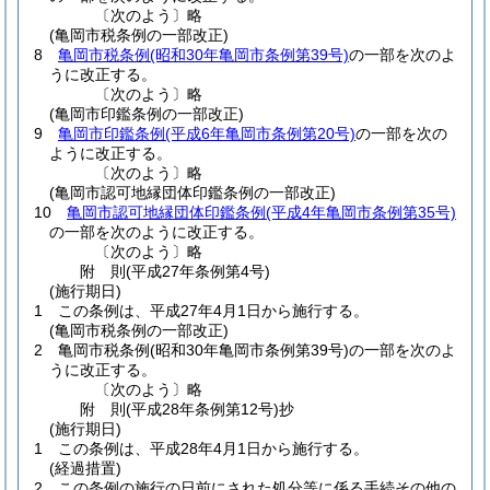
〔次のよう〕略
(亀岡市税条例の一部改正)
8
亀岡市税条例
(昭和30年亀岡市条例第39号)
の一部を次のよ
うに改正する。
〔次のよう〕略
(亀岡市印鑑条例の一部改正)
9
亀岡市印鑑条例
(平成6年亀岡市条例第20号)
の一部を次の
ように改正する。
〔次のよう〕略
(亀岡市認可地縁団体印鑑条例の一部改正)
10
亀岡市認可地縁団体印鑑条例
(平成4年亀岡市条例第35号)
の一部を次のように改正する。
〔次のよう〕略
附
則
(平成27年
条例第4号)
(施行期日)
1
この条例は、平成27年4月1日から施行する。
(亀岡市税条例の一部改正)
2
亀岡市税条例
(昭和30年亀岡市条例第39号)
の一部を次のよ
うに改正する。
〔次のよう〕略
附
則
(平成28年
条例第12号)
抄
(施行期日)
1
この条例は、平成28年4月1日から施行する。
(経過措置)
2
この条例の施行の日前にされた処分等に係る手続その他の