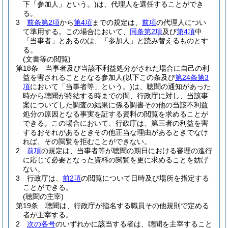
下「参加人」という。)
は、代理人を選任することができ
る。
3
前条第2項
から
第4項
までの規定は、
前項
の代理人につい
て準用する。
この場合において、
同条第2項
及び
第4項
中
「当事者」とあるのは、「参加人」と読み替えるものとす
る。
(文書等の閲覧)
第18条
当事者及び当該不利益処分がされた場合に自己の利
益を害されることとなる参加人
(以下この条及び
第24条第3
項
において「当事者等」という。)
は、聴聞の通知があった
時から聴聞が終結する時までの間、行政庁に対し、当該事
案についてした調査の結果に係る調書その他の当該不利益
処分の原因となる事実を証する資料の閲覧を求めることが
できる。
この場合において、行政庁は、第三者の利益を害
するおそれがあるときその他正当な理由があるときでなけ
れば、その閲覧を拒むことができない。
2
前項
の規定は、当事者等が聴聞の期日における審理の進行
に応じて必要となった資料の閲覧を更に求めることを妨げ
ない。
3
行政庁は、
前2項
の閲覧について日時及び場所を指定する
ことができる。
(聴聞の主宰)
第19条
聴聞は、行政庁が指名する職員その他規則で定める
者が主宰する。
2
次の各号
のいずれかに該当する者は、聴聞を主宰すること