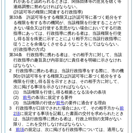
れがあると認められるときは、関係団体等の意見を聴く等
連絡調整に努めなければならない。
(許認可等の権限に関連する行政指導)
第33条
許認可等をする権限又は許認可等に基づく処分をす
る権限を有する市の機関が、当該権限を行使することがで
きない場合又は行使する意思がない場合においてする行政
指導にあっては、行政指導に携わる者は、当該権限を行使
し得る旨を殊更に示すことにより相手方に当該行政指導に
従うことを余儀なくさせるようなことをしてはならない。
(行政指導の方式)
第34条
行政指導に携わる者は、その相手方に対して、当該
行政指導の趣旨及び内容並びに責任者を明確に示さなけれ
ばならない。
2
行政指導に携わる者は、当該行政指導をする際に、市の機
関が許認可等をする権限又は許認可等に基づく処分をする
権限を行使し得る旨を示すときは、その相手方に対して、
次に掲げる事項を示さなければならない。
(1)
当該権限を行使し得る根拠となる法令の条項
(2)
前号
の条項に規定する要件
(3)
当該権限の行使が
前号
の要件に適合する理由
3
行政指導が口頭でされた場合において、その相手方から
前
2項
に規定する事項を記載した書面の交付を求められたとき
は、当該行政指導に携わる者は、行政上特別の支障がない
限り、これを交付しなければならない。
4
前項
の規定は、次に掲げる行政指導については、適用しな