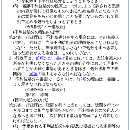
付を制限する不利益処分をしようとするとき。
(5)
当該不利益処分の性質上、それによって課される義務
の内容が著しく軽微なものであるため名宛人となるべき
者の意見をあらかじめ聴くことを要しないものとして規
則で定める処分をしようとするとき。
(令8条例2・一部改正)
(不利益処分の理由の提示)
第14条
行政庁は、不利益処分をする場合には、その名宛人
に対し、同時に、当該不利益処分の理由を示さなければな
らない。
ただし、当該理由を示さないで処分をすべき差し
迫った必要がある場合は、この限りでない。
2
行政庁は、
前項ただし書
の場合においては、当該名宛人の
所在が判明しなくなったときその他処分後において理由を
示すことが困難な事情があるときを除き、処分後相当の期
間内に、
同項
の理由を示さなければならない。
3
不利益処分を書面でするときは、
前2項
の理由は、書面に
より示さなければならない。
(令8条例2・一部改正)
第2節
聴聞
(聴聞の通知の方式)
第15条
行政庁は、聴聞を行うに当たっては、聴聞を行うべ
き期日までに相当な期間をおいて、不利益処分の名宛人と
なるべき者に対し、次に掲げる事項を書面により通知しな
ければならない。
(1)
予定される不利益処分の内容及び根拠となる条例等の