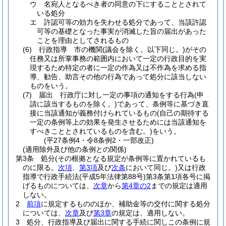
ウ
名宛人となるべき者の同意の下にすることとされて
いる処分
エ
許認可等の効力を失わせる処分であって、当該許認
可等の基礎となった事実が消滅した旨の届出があった
ことを理由としてされるもの
(6)
行政指導 市の機関
(議会を除く。以下同じ。)
がその
任務又は所掌事務の範囲内において一定の行政目的を実
現するため特定の者に一定の作為又は不作為を求める指
導、勧告、助言その他の行為であって処分に該当しない
ものをいう。
(7)
届出 行政庁に対し一定の事項の通知をする行為
(申
請に該当するものを除く。)
であって、条例等に基づき直
接に当該通知が義務付けられているもの
(自己の期待する
一定の条例等上の効果を発生させるためには当該通知を
すべきこととされているものを含む。)
をいう。
(平27条例4・令8条例2・一部改正)
(適用除外及び他の条例との関係)
第3条
処分
(その根拠となる規定が条例等に置かれているも
のに限る。
次項
、
第3項
及び
次条
において同じ。)
又は行政
指導で行政手続法
(平成5年法律第88号)
第3条第1項各号に掲
げるものについては、
次章
から
第4章の2
までの規定は適用
しない。
2
前項
に規定するもののほか、補助金等の交付に関する処分
については、
次章
及び
第3章
の規定は、適用しない。
3
処分、行政指導及び届出に関する手続に関しこの条例に規