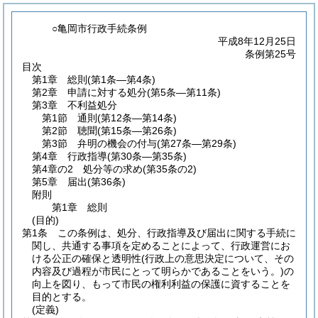
○亀岡市行政手続条例
平成8年12月25日
条例第25号
目次
第1章
総則
(第1条―第4条)
第2章
申請に対する処分
(第5条―第11条)
第3章
不利益処分
第1節
通則
(第12条―第14条)
第2節
聴聞
(第15条―第26条)
第3節
弁明の機会の付与
(第27条―第29条)
第4章
行政指導
(第30条―第35条)
第4章の2
処分等の求め
(第35条の2)
第5章
届出
(第36条)
附則
第1章
総則
(目的)
第1条
この条例は、処分、行政指導及び届出に関する手続に
関し、共通する事項を定めることによって、行政運営にお
ける公正の確保と透明性
(行政上の意思決定について、その
内容及び過程が市民にとって明らかであることをいう。)
の
向上を図り、もって市民の権利利益の保護に資することを
目的とする。
(定義)