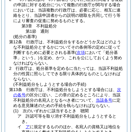
の申請に対する処分について複数の行政庁が関与する場合
においては、当該複数の行政庁は、必要に応じ、相互に連
絡をとり、当該申請者からの説明の聴取を共同して行う等
により審査の促進に努めるものとする。
第3章
不利益処分
第1節
通則
(処分の基準)
第12条
行政庁は、不利益処分をするかどうか又はどのよう
な不利益処分とするかについてその条例等の定めに従って
判断するために必要とされる基準
(
次項
において「処分基
準」という。)
を定め、かつ、これを公にしておくよう努め
なければならない。
2
行政庁は、処分基準を定めるに当たっては、当該不利益処
分の性質に照らしてできる限り具体的なものとしなければ
ならない。
(不利益処分をしようとする場合の手続)
第13条
行政庁は、不利益処分をしようとする場合には、
次
の各号
の区分に従い、この章の定めるところにより、当該
不利益処分の名宛人となるべき者について、
当該各号
に定
める意見陳述のための手続を執らなければならない。
(1)
次のいずれかに該当するとき 聴聞
ア
許認可等を取り消す不利益処分をしようとすると
き。
イ
ア
に規定するもののほか、名宛人の資格又は地位を