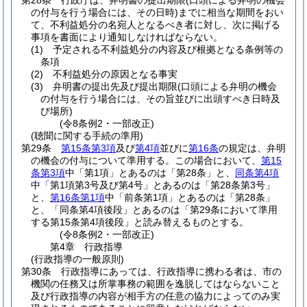
第28条
行政庁は、弁明書の提出期限
(口頭による弁明の機会
の付与を行う場合には、その日時)
までに相当な期間をおい
て、不利益処分の名宛人となるべき者に対し、次に掲げる
事項を書面により通知しなければならない。
(1)
予定される不利益処分の内容及び根拠となる条例等の
条項
(2)
不利益処分の原因となる事実
(3)
弁明書の提出先及び提出期限
(口頭による弁明の機会
の付与を行う場合には、その旨並びに出頭すべき日時及
び場所)
(令8条例2・一部改正)
(聴聞に関する手続の準用)
第29条
第15条第3項
及び
第4項
並びに
第16条
の規定は、弁明
の機会の付与について準用する。
この場合において、
第15
条第3項
中「第1項」とあるのは「第28条」と、
同条第4項
中「第1項第3号及び第4号」とあるのは「第28条第3号」
と、
第16条第1項
中「前条第1項」とあるのは「第28条」
と、「同条第4項後段」とあるのは「第29条において準用
する第15条第4項後段」と読み替えるものとする。
(令8条例2・一部改正)
第4章
行政指導
(行政指導の一般原則)
第30条
行政指導にあっては、行政指導に携わる者は、市の
機関の任務又は所掌事務の範囲を逸脱してはならないこと
及び行政指導の内容が相手方の任意の協力によってのみ実