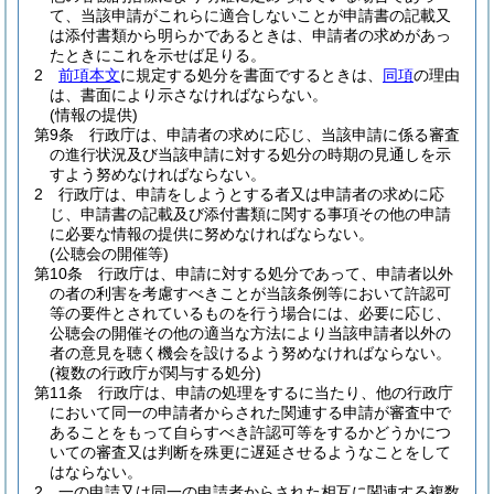
て、当該申請がこれらに適合しないことが申請書の記載又
は添付書類から明らかであるときは、申請者の求めがあっ
たときにこれを示せば足りる。
2
前項本文
に規定する処分を書面でするときは、
同項
の理由
は、書面により示さなければならない。
(情報の提供)
第9条
行政庁は、申請者の求めに応じ、当該申請に係る審査
の進行状況及び当該申請に対する処分の時期の見通しを示
すよう努めなければならない。
2
行政庁は、申請をしようとする者又は申請者の求めに応
じ、申請書の記載及び添付書類に関する事項その他の申請
に必要な情報の提供に努めなければならない。
(公聴会の開催等)
第10条
行政庁は、申請に対する処分であって、申請者以外
の者の利害を考慮すべきことが当該条例等において許認可
等の要件とされているものを行う場合には、必要に応じ、
公聴会の開催その他の適当な方法により当該申請者以外の
者の意見を聴く機会を設けるよう努めなければならない。
(複数の行政庁が関与する処分)
第11条
行政庁は、申請の処理をするに当たり、他の行政庁
において同一の申請者からされた関連する申請が審査中で
あることをもって自らすべき許認可等をするかどうかにつ
いての審査又は判断を殊更に遅延させるようなことをして
はならない。
2
一の申請又は同一の申請者からされた相互に関連する複数