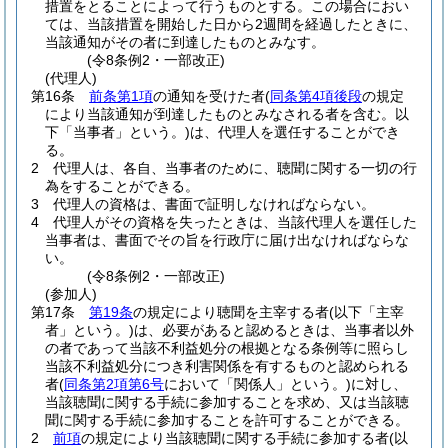
措置をとることによって行うものとする。
この場合におい
ては、当該措置を開始した日から2週間を経過したときに、
当該通知がその者に到達したものとみなす。
(令8条例2・一部改正)
(代理人)
第16条
前条第1項
の通知を受けた者
(
同条第4項後段
の規定
により当該通知が到達したものとみなされる者を含む。以
下「当事者」という。)
は、代理人を選任することができ
る。
2
代理人は、各自、当事者のために、聴聞に関する一切の行
為をすることができる。
3
代理人の資格は、書面で証明しなければならない。
4
代理人がその資格を失ったときは、当該代理人を選任した
当事者は、書面でその旨を行政庁に届け出なければならな
い。
(令8条例2・一部改正)
(参加人)
第17条
第19条
の規定により聴聞を主宰する者
(以下「主宰
者」という。)
は、必要があると認めるときは、当事者以外
の者であって当該不利益処分の根拠となる条例等に照らし
当該不利益処分につき利害関係を有するものと認められる
者
(
同条第2項第6号
において「関係人」という。)
に対し、
当該聴聞に関する手続に参加することを求め、又は当該聴
聞に関する手続に参加することを許可することができる。
2
前項
の規定により当該聴聞に関する手続に参加する者
(以