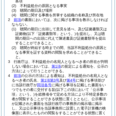
条項
(2)
不利益処分の原因となる事実
(3)
聴聞の期日及び場所
(4)
聴聞に関する事務を所掌する組織の名称及び所在地
2
前項
の書面においては、次に掲げる事項を教示しなければ
ならない。
(1)
聴聞の期日に出頭して意見を述べ、及び証拠書類又は
証拠物
(以下「証拠書類等」という。)
を提出し、又は聴
聞の期日への出頭に代えて陳述書及び証拠書類等を提出
することができること。
(2)
聴聞が終結する時までの間、当該不利益処分の原因と
なる事実を証する資料の閲覧を求めることができるこ
と。
3
行政庁は、不利益処分の名宛人となるべき者の所在が判明
しない場合においては、
第1項
の規定による通知を、公示の
方法によって行うことができる。
4
前項
の公示の方法による通知は、不利益処分の名宛人とな
るべき者の氏名、
第1項第3号
及び
第4号
に掲げる事項並び
に当該行政庁が
同項各号
に掲げる事項を記載した書面をい
つでもその者に交付する旨
(以下この項において「公示事
項」という。)
を総務省令で定める方法により不特定多数の
者が閲覧することができる状態に置くとともに、公示事項
が記載された書面を当該行政庁の事務所の掲示場に掲示
し、又は公示事項を当該事務所に設置した電子計算機の映
像面に表示したものの閲覧をすることができる状態に置く