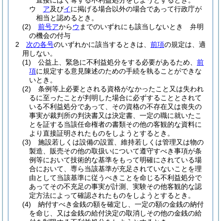
直接にはく奪する不利益処分をしようとするとき。
ウ
ア
及び
イ
に掲げる場合以外の場合であって行政庁が
相当と認めるとき。
(2)
前号ア
から
ウ
までのいずれにも該当しないとき 弁明
の機会の付与
2
次の各号
のいずれかに該当するときは、
前項
の規定は、適
用しない。
(1)
公益上、緊急に不利益処分をする必要があるため、
前
項
に規定する意見陳述のための手続を執ることができな
いとき。
(2)
条例等上必要とされる資格がなかったこと又は失われ
るに至ったことが判明した場合に必ずすることとされて
いる不利益処分であって、その資格の不存在又は喪失の
事実が裁判所の判決書又は決定書、一定の職に就いたこ
とを証する当該任命権者の書類その他の客観的な資料に
より直接証明されたものをしようとするとき。
(3)
施設若しくは設備の設置、維持若しくは管理又は物の
製造、販売その他の取扱いについて遵守すべき事項が条
例等において技術的な基準をもって明確にされている場
合において、専ら当該基準が充足されていないことを理
由として当該基準に従うべきことを命じる不利益処分で
あってその不充足の事実が計測、実験その他客観的な認
定方法によって確認されたものをしようとするとき。
(4)
納付すべき金銭の額を確定し、一定の額の金銭の納付
を命じ、又は金銭の給付決定の取消しその他の金銭の給