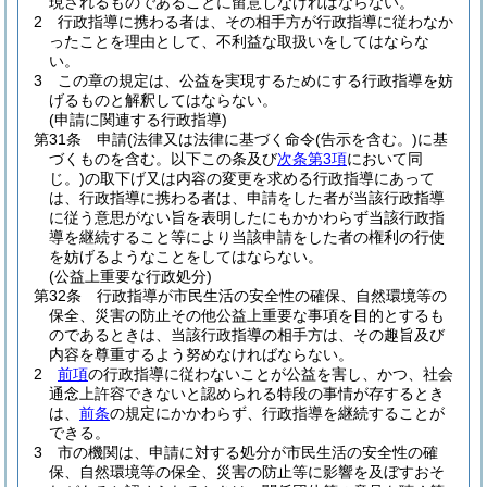
現されるものであることに留意しなければならない。
2
行政指導に携わる者は、その相手方が行政指導に従わなか
ったことを理由として、不利益な取扱いをしてはならな
い。
3
この章の規定は、公益を実現するためにする行政指導を妨
げるものと解釈してはならない。
(申請に関連する行政指導)
第31条
申請
(法律又は法律に基づく命令
(告示を含む。)
に基
づくものを含む。以下この条及び
次条第3項
において同
じ。)
の取下げ又は内容の変更を求める行政指導にあって
は、行政指導に携わる者は、申請をした者が当該行政指導
に従う意思がない旨を表明したにもかかわらず当該行政指
導を継続すること等により当該申請をした者の権利の行使
を妨げるようなことをしてはならない。
(公益上重要な行政処分)
第32条
行政指導が市民生活の安全性の確保、自然環境等の
保全、災害の防止その他公益上重要な事項を目的とするも
のであるときは、当該行政指導の相手方は、その趣旨及び
内容を尊重するよう努めなければならない。
2
前項
の行政指導に従わないことが公益を害し、かつ、社会
通念上許容できないと認められる特段の事情が存するとき
は、
前条
の規定にかかわらず、行政指導を継続することが
できる。
3
市の機関は、申請に対する処分が市民生活の安全性の確
保、自然環境等の保全、災害の防止等に影響を及ぼすおそ