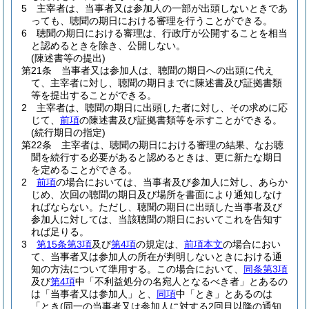
5
主宰者は、当事者又は参加人の一部が出頭しないときであ
っても、聴聞の期日における審理を行うことができる。
6
聴聞の期日における審理は、行政庁が公開することを相当
と認めるときを除き、公開しない。
(陳述書等の提出)
第21条
当事者又は参加人は、聴聞の期日への出頭に代え
て、主宰者に対し、聴聞の期日までに陳述書及び証拠書類
等を提出することができる。
2
主宰者は、聴聞の期日に出頭した者に対し、その求めに応
じて、
前項
の陳述書及び証拠書類等を示すことができる。
(続行期日の指定)
第22条
主宰者は、聴聞の期日における審理の結果、なお聴
聞を続行する必要があると認めるときは、更に新たな期日
を定めることができる。
2
前項
の場合においては、当事者及び参加人に対し、あらか
じめ、次回の聴聞の期日及び場所を書面により通知しなけ
ればならない。
ただし、聴聞の期日に出頭した当事者及び
参加人に対しては、当該聴聞の期日においてこれを告知す
れば足りる。
3
第15条第3項
及び
第4項
の規定は、
前項本文
の場合におい
て、当事者又は参加人の所在が判明しないときにおける通
知の方法について準用する。
この場合において、
同条第3項
及び
第4項
中「不利益処分の名宛人となるべき者」とあるの
は「当事者又は参加人」と、
同項
中「とき」とあるのは
「とき
(同一の当事者又は参加人に対する2回目以降の通知