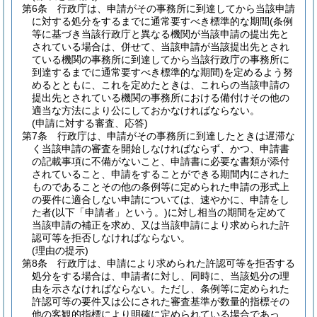
第6条
行政庁は、申請がその事務所に到達してから当該申請
に対する処分をするまでに通常要すべき標準的な期間
(条例
等に基づき当該行政庁と異なる機関が当該申請の提出先と
されている場合は、併せて、当該申請が当該提出先とされ
ている機関の事務所に到達してから当該行政庁の事務所に
到達するまでに通常要すべき標準的な期間)
を定めるよう努
めるとともに、これを定めたときは、これらの当該申請の
提出先とされている機関の事務所における備付けその他の
適当な方法により公にしておかなければならない。
(申請に対する審査、応答)
第7条
行政庁は、申請がその事務所に到達したときは遅滞な
く当該申請の審査を開始しなければならず、かつ、申請書
の記載事項に不備がないこと、申請書に必要な書類が添付
されていること、申請をすることができる期間内にされた
ものであることその他の条例等に定められた申請の形式上
の要件に適合しない申請については、速やかに、申請をし
た者
(以下「申請者」という。)
に対し相当の期間を定めて
当該申請の補正を求め、又は当該申請により求められた許
認可等を拒否しなければならない。
(理由の提示)
第8条
行政庁は、申請により求められた許認可等を拒否する
処分をする場合は、申請者に対し、同時に、当該処分の理
由を示さなければならない。
ただし、条例等に定められた
許認可等の要件又は公にされた審査基準が数量的指標その
他の客観的指標により明確に定められている場合であっ