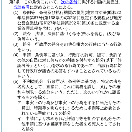
第2条
この条例において、
次の各号
に掲げる用語の意義は、
当該各号
に定めるところによる。
(1)
条例等 条例及び執行機関の規則
(地方自治法
(昭和22
年法律第67号)
第138条の4第2項に規定する規程及び地方
公営企業法
(昭和27年法律第292号)
第10条に規定する企
業管理規程を含む。)
をいう。
(2)
法令 法律、法律に基づく命令
(告示を含む。)
及び条
例等をいう。
(3)
処分 行政庁の処分その他公権力の行使に当たる行為
をいう。
(4)
申請 条例等に基づき、行政庁の許可、認可、免許そ
の他の自己に対し何らかの利益を付与する処分
(以下「許
認可等」という。)
を求める行為であって、当該行為に対
して行政庁が諾否の応答をすべきこととされているもの
をいう。
(5)
不利益処分 行政庁が、条例等に基づき、特定の者を
名宛人として、直接に、これに義務を課し、又はその権
利を制限する処分をいう。
ただし、次のいずれかに該当
するものを除く。
ア
事実上の行為及び事実上の行為をするに当たりその
範囲、時期等を明らかにするために条例等上必要とさ
れている手続としての処分
イ
申請により求められた許認可等を拒否する処分その
他申請に基づき当該申請をした者を名宛人としてされ
る処分