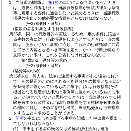
3
当該市の機関は、
第1項
の規定による申出があったとき
は、必要な調査を行い、当該行政指導が当該法律又は条例
等に規定する要件に適合しないと認めるときは、当該行政
指導の中止その他必要な措置をとらなければならない。
(平27条例4・追加)
(複数の者を対象とする行政指導)
第35条
同一の行政目的を実現するため一定の条件に該当す
る複数の者に対し行政指導をしようとするときは、市の機
関は、あらかじめ、事案に応じ、これらの行政指導に共通
してその内容となるべき事項を定め、かつ、行政上特別の
支障がない限り、これを公表しなければならない。
第4章の2
処分等の求め
(平27条例4・追加)
(処分等の求め)
第35条の2
何人も、法令に違反する事実がある場合におい
て、その是正のためにされるべき処分
(その根拠となる規定
が条例等に置かれているものに限る。)
又は行政指導
(その
根拠となる規定が法律又は条例等に置かれているものに限
る。)
がされていないと思料するときは、当該処分をする権
限を有する行政庁又は当該行政指導をする権限を有する市
の機関に対し、その旨を申し出て、当該処分又は行政指導
をすることを求めることができる。
2
前項
の申出は、次に掲げる事項を記載した申出書を提出し
てしなければならない。
(1)
申出をする者の氏名又は名称及び住所又は居所