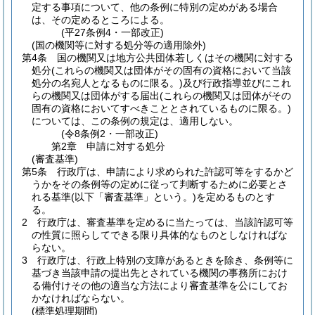
定する事項について、他の条例に特別の定めがある場合
は、その定めるところによる。
(平27条例4・一部改正)
(国の機関等に対する処分等の適用除外)
第4条
国の機関又は地方公共団体若しくはその機関に対する
処分
(これらの機関又は団体がその固有の資格において当該
処分の名宛人となるものに限る。)
及び行政指導並びにこれ
らの機関又は団体がする届出
(これらの機関又は団体がその
固有の資格においてすべきこととされているものに限る。)
については、この条例の規定は、適用しない。
(令8条例2・一部改正)
第2章
申請に対する処分
(審査基準)
第5条
行政庁は、申請により求められた許認可等をするかど
うかをその条例等の定めに従って判断するために必要とさ
れる基準
(以下「審査基準」という。)
を定めるものとす
る。
2
行政庁は、審査基準を定めるに当たっては、当該許認可等
の性質に照らしてできる限り具体的なものとしなければな
らない。
3
行政庁は、行政上特別の支障があるときを除き、条例等に
基づき当該申請の提出先とされている機関の事務所におけ
る備付けその他の適当な方法により審査基準を公にしてお
かなければならない。
(標準処理期間)