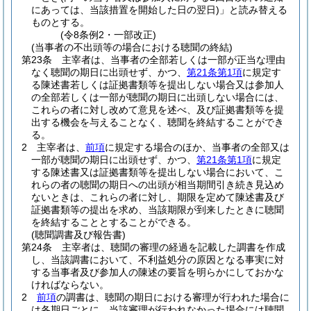
にあっては、当該措置を開始した日の翌日)
」と読み替える
ものとする。
(令8条例2・一部改正)
(当事者の不出頭等の場合における聴聞の終結)
第23条
主宰者は、当事者の全部若しくは一部が正当な理由
なく聴聞の期日に出頭せず、かつ、
第21条第1項
に規定す
る陳述書若しくは証拠書類等を提出しない場合又は参加人
の全部若しくは一部が聴聞の期日に出頭しない場合には、
これらの者に対し改めて意見を述べ、及び証拠書類等を提
出する機会を与えることなく、聴聞を終結することができ
る。
2
主宰者は、
前項
に規定する場合のほか、当事者の全部又は
一部が聴聞の期日に出頭せず、かつ、
第21条第1項
に規定
する陳述書又は証拠書類等を提出しない場合において、こ
れらの者の聴聞の期日への出頭が相当期間引き続き見込め
ないときは、これらの者に対し、期限を定めて陳述書及び
証拠書類等の提出を求め、当該期限が到来したときに聴聞
を終結することとすることができる。
(聴聞調書及び報告書)
第24条
主宰者は、聴聞の審理の経過を記載した調書を作成
し、当該調書において、不利益処分の原因となる事実に対
する当事者及び参加人の陳述の要旨を明らかにしておかな
ければならない。
2
前項
の調書は、聴聞の期日における審理が行われた場合に
は各期日ごとに、当該審理が行われなかった場合には聴聞