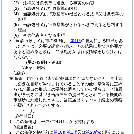
(2)
法律又は条例等に違反する事実の内容
(3)
当該処分又は行政指導の内容
(4)
当該処分又は行政指導の根拠となる法律又は条例等の
条項
(5)
当該処分又は行政指導がされるべきであると思料する
理由
(6)
その他参考となる事項
3
当該行政庁又は市の機関は、
第1項
の規定による申出があ
ったときは、必要な調査を行い、その結果に基づき必要が
あると認めるときは、当該処分又は行政指導をしなければ
ならない。
(平27条例4・追加)
第5章
届出
(届出)
第36条
届出が届出書の記載事項に不備がないこと、届出書
に必要な書類が添付されていることその他の条例等に定め
られた届出の形式上の要件に適合している場合は、当該届
出が条例等に基づき当該届出の提出先とされている機関の
事務所に到達したときに、当該届出をすべき手続上の義務
が履行されたものとする。
附
則
(施行期日)
1
この条例は、平成9年4月1日から施行する。
(経過措置)
2
この条例の施行前に
第15条第1項
又は
第28条
の規定による