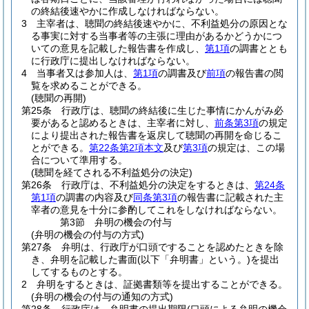
の終結後速やかに作成しなければならない。
3
主宰者は、聴聞の終結後速やかに、不利益処分の原因とな
る事実に対する当事者等の主張に理由があるかどうかにつ
いての意見を記載した報告書を作成し、
第1項
の調書ととも
に行政庁に提出しなければならない。
4
当事者又は参加人は、
第1項
の調書及び
前項
の報告書の閲
覧を求めることができる。
(聴聞の再開)
第25条
行政庁は、聴聞の終結後に生じた事情にかんがみ必
要があると認めるときは、主宰者に対し、
前条第3項
の規定
により提出された報告書を返戻して聴聞の再開を命じるこ
とができる。
第22条第2項本文
及び
第3項
の規定は、この場
合について準用する。
(聴聞を経てされる不利益処分の決定)
第26条
行政庁は、不利益処分の決定をするときは、
第24条
第1項
の調書の内容及び
同条第3項
の報告書に記載された主
宰者の意見を十分に参酌してこれをしなければならない。
第3節
弁明の機会の付与
(弁明の機会の付与の方式)
第27条
弁明は、行政庁が口頭ですることを認めたときを除
き、弁明を記載した書面
(以下「弁明書」という。)
を提出
してするものとする。
2
弁明をするときは、証拠書類等を提出することができる。
(弁明の機会の付与の通知の方式)