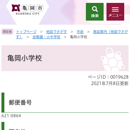
ペ
メ
ー
ニ
検
メ
ジ
ュ
索
ニ
の
ー
ュ
先
を
トップページ
>
地図でさがす
>
市政
>
施設案内（地図でさが
現在地
ー
頭
飛
す）
>
幼稚園・小中学校
>
亀岡小学校
で
ば
す
し
本
。
て
文
亀岡小学校
本
文
へ
ページID：0019628
2021年7月8日更新
郵便番号
621-0864