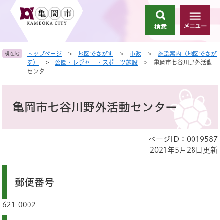
ペ
メ
ー
ニ
検
メ
ジ
ュ
索
ニ
の
ー
ュ
先
を
トップページ
>
地図でさがす
>
市政
>
施設案内（地図でさが
現在地
ー
頭
飛
す）
>
公園・レジャー・スポーツ施設
>
亀岡市七谷川野外活動
で
ば
センター
す
し
。
て
本
本
文
亀岡市七谷川野外活動センター
文
へ
ページID：0019587
2021年5月28日更新
郵便番号
621-0002