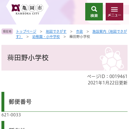
ペ
メ
ー
ニ
検
メ
ジ
ュ
索
ニ
の
ー
ュ
先
を
トップページ
>
地図でさがす
>
市政
>
施設案内（地図でさが
現在地
ー
頭
飛
す）
>
幼稚園・小中学校
>
薭田野小学校
で
ば
す
し
本
。
て
文
薭田野小学校
本
文
へ
ページID：0019461
2021年1月22日更新
郵便番号
621-0033