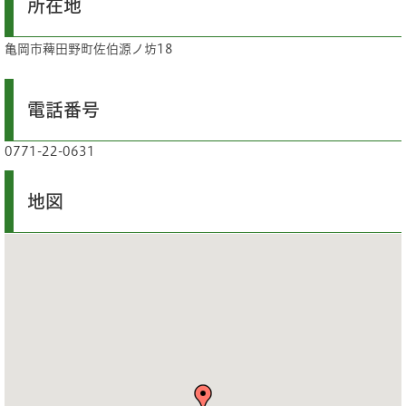
所在地
亀岡市薭田野町佐伯源ノ坊18
電話番号
0771-22-0631
地図