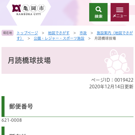
ペ
メ
ー
ニ
検
メ
ジ
ュ
索
ニ
の
ー
ュ
先
を
トップページ
>
地図でさがす
>
市政
>
施設案内（地図でさが
現在地
ー
頭
飛
す）
>
公園・レジャー・スポーツ施設
>
月読橋球技場
で
ば
す
し
本
。
て
文
月読橋球技場
本
文
へ
ページID：0019422
2020年12月14日更新
郵便番号
621-0008