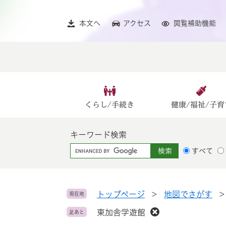
ペ
メ
ー
ニ
本文へ
アクセス
閲覧補助機能
ジ
ュ
の
ー
先
を
頭
飛
で
ば
す
し
。
て
くらし/手続き
健康/福祉/子育
本
文
キーワード検索
へ
G
すべて
o
o
g
l
トップページ
>
地図でさがす
現在地
e
東加舎学遊館
足あと
カ