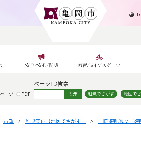
F
て
安全/安心/防災
教育/文化/スポーツ
ページID検索
組織でさがす
地図で
ページ
PDF
>
市政
>
施設案内（地図でさがす）
>
一時避難施設・避