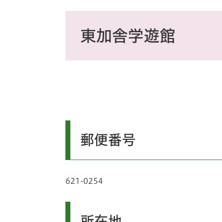
ス
タ
本
ム
文
東加舎学遊館
検
索
郵便番号
621-0254
所在地