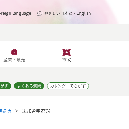
oreign language
やさしい日本語・English
産業・観光
市政
さがす
よくある質問
カレンダーでさがす
難場所
>
東加舎学遊館