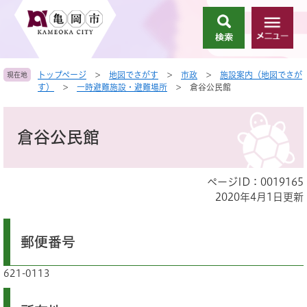
ペ
メ
ー
ニ
検
メ
ジ
ュ
索
ニ
の
ー
ュ
先
を
トップページ
>
地図でさがす
>
市政
>
施設案内（地図でさが
現在地
ー
頭
飛
す）
>
一時避難施設・避難場所
>
倉谷公民館
で
ば
す
し
本
。
て
文
倉谷公民館
本
文
へ
ページID：0019165
2020年4月1日更新
郵便番号
621-0113