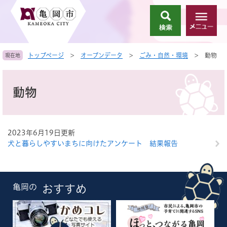
ペ
メ
ー
ニ
検
メ
ジ
ュ
索
ニ
の
ー
ュ
先
を
トップページ
>
オープンデータ
>
ごみ・自然・環境
>
動物
現在地
ー
頭
飛
で
ば
本
す
し
文
動物
。
て
本
文
へ
2023年6月19日更新
犬と暮らしやすいまちに向けたアンケート 結果報告
亀岡の
おすすめ