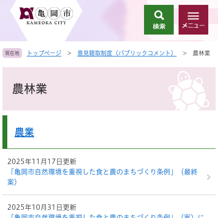
ペ
メ
ー
ニ
検
メ
ジ
ュ
索
ニ
の
ー
ュ
先
を
トップページ
>
意見聴取制度（パブリックコメント）
>
農林業
現在地
ー
頭
飛
で
ば
本
す
し
文
農林業
。
て
本
文
へ
農業
2025年11月17日更新
「亀岡市自然環境を重視した食と農のまちづくり条例」（最終
案）
2025年10月31日更新
「亀岡市自然環境を重視した食と農のまちづくり条例」（案）に