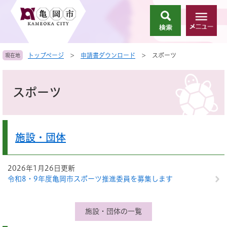
ペ
メ
ー
ニ
検
メ
ジ
ュ
索
ニ
の
ー
ュ
先
を
トップページ
>
申請書ダウンロード
>
スポーツ
現在地
ー
頭
飛
で
ば
本
す
し
文
スポーツ
。
て
本
文
へ
施設・団体
2026年1月26日更新
令和8・9年度亀岡市スポーツ推進委員を募集します
施設・団体の一覧