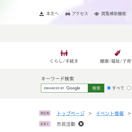
ペ
メ
ー
ニ
本文へ
アクセス
閲覧補助機能
ジ
ュ
の
ー
先
を
頭
飛
で
ば
す
し
。
て
くらし/手続き
健康/福祉/子育
本
文
キーワード検索
へ
G
すべて
o
o
g
l
トップページ
>
イベント情報
>
現在地
e
市民活動
足あと
カ