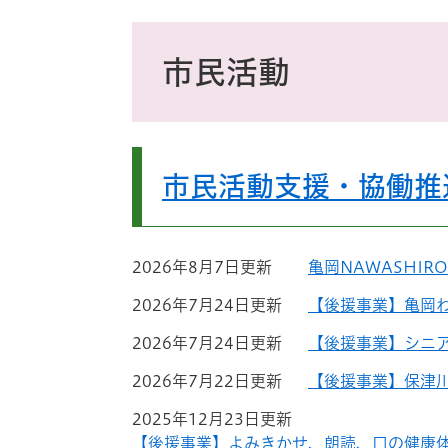
ス
タ
本
ム
文
市民活動
検
索
市民活動支援・協働推
2026年8月7日更新
亀岡NAWASHI
2026年7月24日更新
【後援事業】亀岡
2026年7月24日更新
【後援事業】シニ
2026年7月22日更新
【後援事業】保津
2025年12月23日更新
【後援事業】よみきかせ、朗読、口の健康