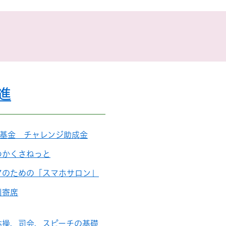
進
RO基金 チャレンジ助成金
わかくさねっと
アのための「スマホサロン」
川寄席
体操、司会、スピーチの基礎