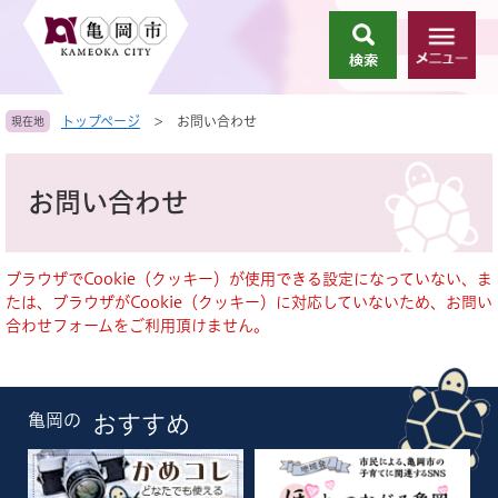
ペ
メ
ー
ニ
検
メ
ジ
ュ
索
ニ
の
ー
ュ
先
を
トップページ
>
お問い合わせ
現在地
ー
頭
飛
で
ば
本
す
し
文
お問い合わせ
。
て
本
文
へ
ブラウザでCookie（クッキー）が使用できる設定になっていない、ま
たは、ブラウザがCookie（クッキー）に対応していないため、お問い
合わせフォームをご利用頂けません。
亀岡の
おすすめ