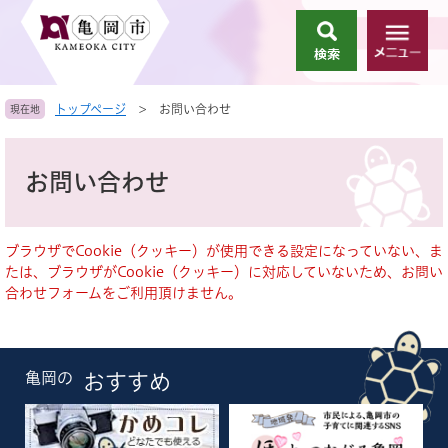
ペ
メ
ー
ニ
検
メ
ジ
ュ
索
ニ
の
ー
ュ
先
を
トップページ
>
お問い合わせ
現在地
ー
頭
飛
で
ば
本
す
し
文
お問い合わせ
。
て
本
文
へ
ブラウザでCookie（クッキー）が使用できる設定になっていない、ま
たは、ブラウザがCookie（クッキー）に対応していないため、お問い
合わせフォームをご利用頂けません。
亀岡の
おすすめ