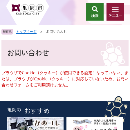
ペ
メ
ー
ニ
検
メ
ジ
ュ
索
ニ
の
ー
ュ
先
を
トップページ
>
お問い合わせ
現在地
ー
頭
飛
で
ば
本
す
し
文
お問い合わせ
。
て
本
文
へ
ブラウザでCookie（クッキー）が使用できる設定になっていない、ま
たは、ブラウザがCookie（クッキー）に対応していないため、お問い
合わせフォームをご利用頂けません。
亀岡の
おすすめ