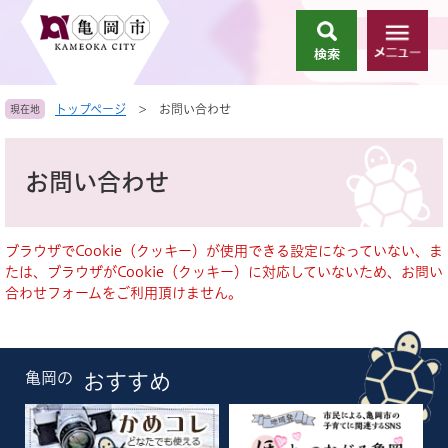
ペ
メ
ー
ニ
検
メ
ジ
ュ
索
ニ
の
ー
ュ
先
を
トップページ
>
お問い合わせ
現在地
ー
頭
飛
で
ば
本
す
し
文
お問い合わせ
。
て
本
文
へ
ブラウザでCookie（クッキー）が使用できる設定になっていない、ま
たは、ブラウザがCookie（クッキー）に対応していないため、お問い
合わせフォームをご利用頂けません。
亀岡の
おすすめ