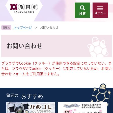
ペ
メ
ー
ニ
検
メ
ジ
ュ
索
ニ
の
ー
ュ
先
を
トップページ
>
お問い合わせ
現在地
ー
頭
飛
で
ば
本
す
し
文
お問い合わせ
。
て
本
文
へ
ブラウザでCookie（クッキー）が使用できる設定になっていない、ま
たは、ブラウザがCookie（クッキー）に対応していないため、お問い
合わせフォームをご利用頂けません。
亀岡の
おすすめ