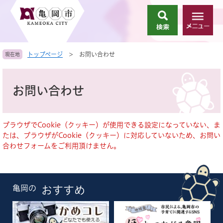
ペ
メ
ー
ニ
検
メ
ジ
ュ
索
ニ
の
ー
ュ
先
を
トップページ
>
お問い合わせ
現在地
ー
頭
飛
で
ば
本
す
し
文
お問い合わせ
。
て
本
文
へ
ブラウザでCookie（クッキー）が使用できる設定になっていない、ま
たは、ブラウザがCookie（クッキー）に対応していないため、お問い
合わせフォームをご利用頂けません。
亀岡の
おすすめ